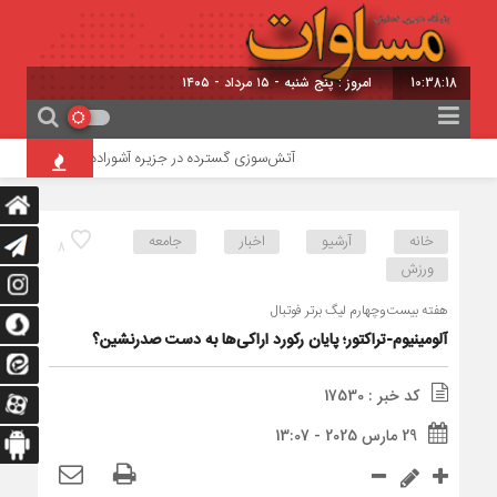
10:38:19
امروز : پنج شنبه - ۱۵ مرداد - ۱۴۰۵
آتش‌سوزی گسترده در جزیره آشوراده / امدادرسانی بالگرد
خانه
آرشیو
اخبار
جامعه
8
ورزش
هفته بیست‌وچهارم لیگ برتر فوتبال
آلومینیوم-تراکتور؛ پایان رکورد اراکی‌ها به دست صدرنشین؟
کد خبر : 17530
29 مارس 2025 - 13:07