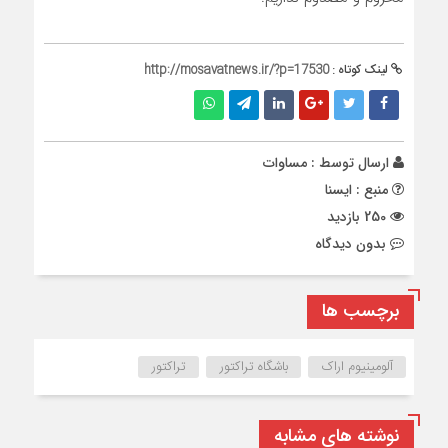
لینک کوتاه :
http://mosavatnews.ir/?p=17530
ارسال توسط :
مساوات
منبع : ایسنا
250 بازدید
بدون دیدگاه
برچسب ها
آلومینیوم اراک
باشگاه تراکتور
تراکتور
نوشته های مشابه