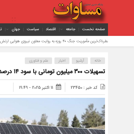
صفحه نخست
جامعه
اقتصاد
سیاست
جهان
ت
خطرناک‌ترین مأموریت جنگ ۴۰ روزه به روایت معاون نیروی هوایی ارتش
توسع
خانه
آرشیو
اخبار
علم و فناوری
تسهیلات ۳۰۰ میلیون تومانی با سود ۱۴ درصد برای ساخت نیروگاه خورشیدی خانگی
کد خبر : 23450
11 اکتبر 2025 - 19:49