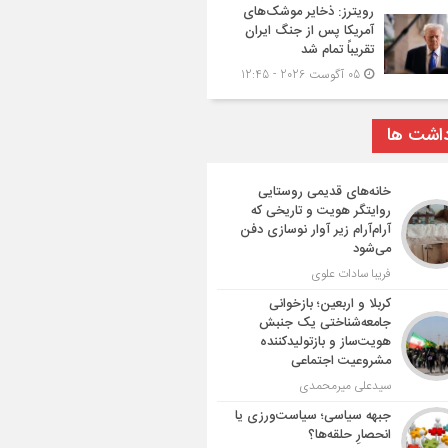
رویترز: ذخایر موشک‌های
آمریکا پس از جنگ ایران
تقریباً تمام شد
05 آگوست 2026 - 12:45
داشت ها
خانه‌های قدیمی روستایی
روایتگر هویت و تاریخی که
آرام‌آرام زیر آوار نوسازی دفن
می‌شود
فریبا سادات علوی
کربلا و اربعین؛ بازخوانی
جامعه‌شناختی یک جنبش
هویت‌ساز و بازتولیدکننده
مشروعیت اجتماعی
سیدعلی میرمحمدی
جبهه سیاسی؛ سیاست‌ورزی یا
انحصارِ حلقه‌ها؟