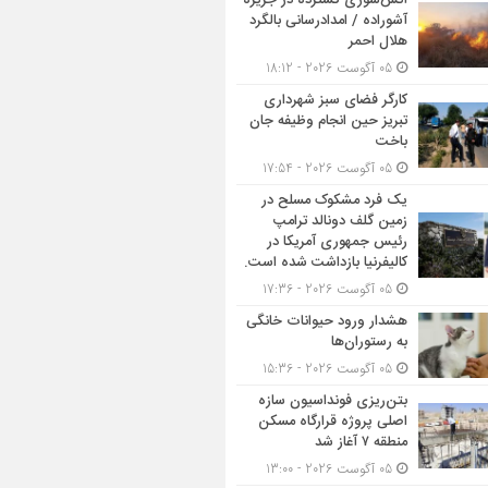
آتش‌سوزی گسترده در جزیره
آشوراده / امدادرسانی بالگرد
هلال احمر
05 آگوست 2026 - 18:12
کارگر فضای سبز شهرداری
تبریز حین انجام وظیفه جان
باخت
05 آگوست 2026 - 17:54
یک فرد مشکوک مسلح در
زمین گلف دونالد ترامپ
رئیس جمهوری آمریکا در
کالیفرنیا بازداشت شده است.
05 آگوست 2026 - 17:36
هشدار ورود حیوانات خانگی
به رستوران‌ها
05 آگوست 2026 - 15:36
بتن‌ریزی فونداسیون سازه
اصلی پروژه قرارگاه مسکن
منطقه ۷ آغاز شد
05 آگوست 2026 - 13:00