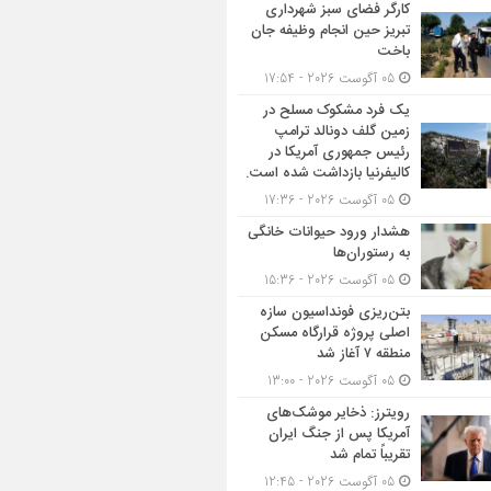
کارگر فضای سبز شهرداری
تبریز حین انجام وظیفه جان
باخت
05 آگوست 2026 - 17:54
یک فرد مشکوک مسلح در
زمین گلف دونالد ترامپ
رئیس جمهوری آمریکا در
کالیفرنیا بازداشت شده است.
05 آگوست 2026 - 17:36
هشدار ورود حیوانات خانگی
به رستوران‌ها
05 آگوست 2026 - 15:36
بتن‌ریزی فونداسیون سازه
اصلی پروژه قرارگاه مسکن
منطقه ۷ آغاز شد
05 آگوست 2026 - 13:00
رویترز: ذخایر موشک‌های
آمریکا پس از جنگ ایران
تقریباً تمام شد
05 آگوست 2026 - 12:45