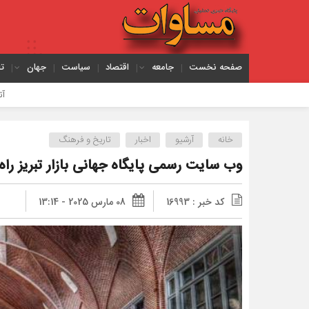
صفحه نخست
جامعه
اقتصاد
سیاست
جهان
ت
آتش‌سوزی گسترده
خانه
آرشیو
اخبار
تاریخ و فرهنگ
وب‌ سایت رسمی پایگاه جهانی بازار تبریز راه
کد خبر : 16993
08 مارس 2025 - 13:14