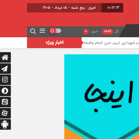
10:12:14
امروز : پنج شنبه - ۱۵ مرداد - ۱۴۰۵
کل
8087
امروز
0
اخبار ویژه
ریز حین انجام وظیفه جان باخت
یک فرد مشکوک مسلح در زمین گلف دونالد ترامپ