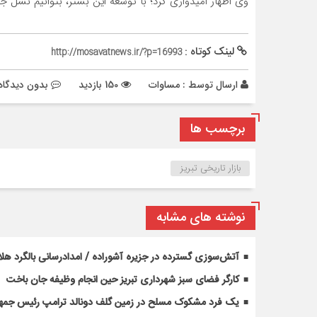
وی اظهار امیدواری کرد؛ با توسعه این بستر، بتوانیم نسل جد
لینک کوتاه :
http://mosavatnews.ir/?p=16993
ارسال توسط :
مساوات
150 بازدید
بدون دیدگاه
برچسب ها
بازار تاریخی تبریز
نوشته های مشابه
آتش‌سوزی گسترده در جزیره آشوراده / امدادرسانی بالگرد هلا
کارگر فضای سبز شهرداری تبریز حین انجام وظیفه جان باخت
یک فرد مشکوک مسلح در زمین گلف دونالد ترامپ رئیس جمهوری