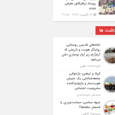
رویداد ترافیکاتور معرفی
شدند
04 آگوست 2026 - 21:25
داشت ها
خانه‌های قدیمی روستایی
روایتگر هویت و تاریخی که
آرام‌آرام زیر آوار نوسازی دفن
می‌شود
فریبا سادات علوی
کربلا و اربعین؛ بازخوانی
جامعه‌شناختی یک جنبش
هویت‌ساز و بازتولیدکننده
مشروعیت اجتماعی
سیدعلی میرمحمدی
جبهه سیاسی؛ سیاست‌ورزی یا
انحصارِ حلقه‌ها؟
سیدجواد کاظمی