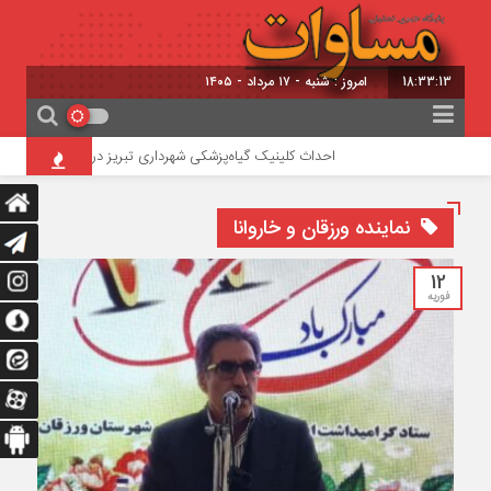
18:33:14
برابر با : 24 - صفر - 1448
احداث کلینیک گیاه‌پزشکی شهرداری تبریز در تفرجگاه ائل‌گولی
نماینده ورزقان و خاروانا
12
فوریه