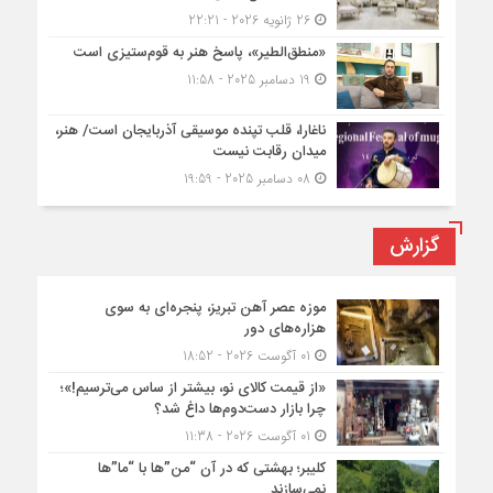
26 ژانویه 2026 - 22:21
«منطق‌الطیر»، پاسخ هنر به قوم‌ستیزی است
19 دسامبر 2025 - 11:58
ناغارا، قلب تپنده موسیقی آذربایجان است/ هنر،
میدان رقابت نیست
08 دسامبر 2025 - 19:59
گزارش
موزه عصر آهن تبریز، پنجره‌ای به سوی
هزاره‌های دور
01 آگوست 2026 - 18:52
«از قیمت کالای نو، بیشتر از ساس می‌ترسیم!»؛
چرا بازار دست‌دوم‌ها داغ شد؟
01 آگوست 2026 - 11:38
کلیبر؛ بهشتی که در آن “من”ها با “ما”ها
نمی‌سازند