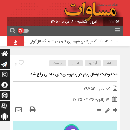
1:12:56
امروز : یکشنبه - ۱۸ مرداد - ۱۴۰۵
احداث کلینیک گیاه‌پزشکی شهرداری تبریز در تفرجگاه ائل‌گولی
تأیید ربایش 
خانه
آرشیو
اخبار
جامعه
4
محدودیت ارسال پیام در پیام‌رسان‌های داخلی رفع شد
کد خبر : 28754
17 ژانویه 2026 - 20:25