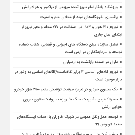
ورزشگاه یادگار امام تبریز آماده میزبانی از تراکتور و هوادارانش
پاکسازی تفرجگاه‌های مرند از مخلان نظم و امنیت
توزیع ۲۱۰ هزار و ۶۸۳ تن آسفالت در ۷۲۰ محله و معبر تبریز از
ابتدای سال جاری
تعامل سازنده میان دستگاه‌ های اجرایی و قضایی، شتاب‌ دهنده
توسعه و سرمایه‌گذاری در ارس است
مارال در آستانه بازگشت به ارسباران
توزیع کالاهای اساسی ۳ برابر تقاضاست/کالاهای اساسی به وفور در
بازار موجود است
یک میلیون خودرو در تبریز؛ ظرفیت ترافیکی معابر ۳۵۰ هزار خودرو
خطرناک‌ترین مأموریت جنگ ۴۰ روزه به روایت معاون نیروی
هوایی ارتش
توسعه حمل‌ونقل عمومی در شهرک خاوران با احداث ایستگاه‌های
جدید اتوبوس ۹۹
جشن ثبت ملی ریس، نوقا و رشته ختایی تبریز برگزار می شود