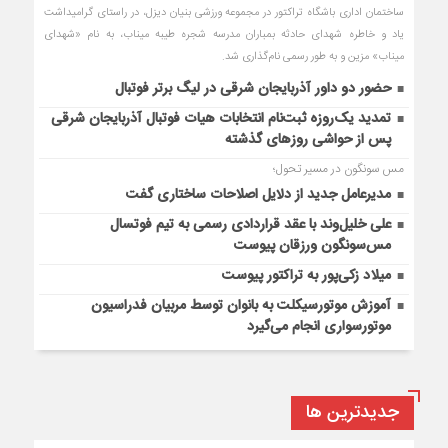
ساختمان اداری باشگاه تراکتور در مجموعه ورزشی بنیان دیزل، در راستای گرامیداشت
یاد و خاطره شهدای حادثه بمباران مدرسه شجره طیبه میناب، به نام «شهدای
میناب» مزین و به طور رسمی نام‌گذاری شد.
حضور دو داور آذربایجان شرقی در لیگ برتر فوتبال
تمدید یک‌روزه ثبت‌نام انتخابات هیات فوتبال آذربایجان‌ شرقی
پس از حواشی روزهای گذشته
مس سونگون در مسیر تحول؛
مدیرعامل جدید از دلایل اصلاحات ساختاری گفت
علی خلیل‌وند با عقد قراردادی رسمی به تیم فوتسال
مس‌سونگون ورزقان پیوست
میلاد زکی‌پور به تراکتور پیوست
آموزش موتورسیکلت به بانوان توسط مربیان فدراسیون
موتورسواری انجام می‌گیرد
جديدترين ها