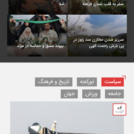
سفر به قلب تمدن فراعنه
شد
سرریز شدن مخازن سد زنوز در
پی بارش‌ رحمت الهی
پیوند عشق و حماسه در مرند
سیاست
تورکجه
تاریخ و فرهنگ
جامعه
ورزش
جهان
06
آگوست