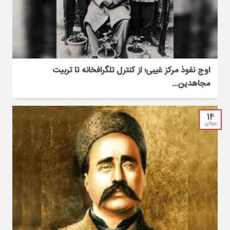
اوج نفوذ مرکز غیبی؛ از کنترل تلگرافخانه تا تربیت
مجاهدین...
14
جولای