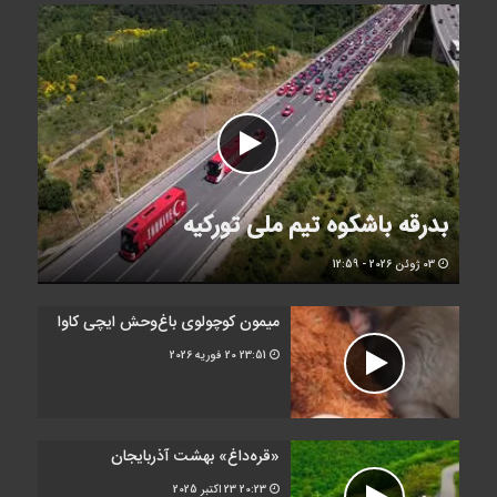
بدرقه باشکوه‌ تیم ملی تورکیه
03 ژوئن 2026 - 12:59
میمون کوچولوی باغ‌وحش ایچی کاوا
23:51
20 فوریه 2026
«قره‌داغ» بهشت آذربایجان
20:23
23 اکتبر 2025