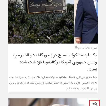
ترور ناموفق ترامپ؟!
یک فرد مشکوک مسلح در زمین گلف دونالد ترامپ
رئیس جمهوری آمریکا در کالیفرنیا بازداشت شده
است.
رسانه‌های آمریکایی شامگاه سه‌شنبه به وقت محلی اعلام کردند: یک مرد ۳۸ ساله
به نام «جینین جان تایله» پیش از حضور ترامپ در زمین گلف او در رانچو پالوس
وردس کالیفرنیا بازداشت شد.
05