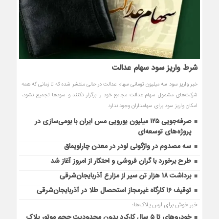
شرط واریز سود سهام عدالت
خبر واریز سود سه میلیون تومانی سهام عدالت در حالی منتشر شده که تا زمانی که همه
شرکت‌های مشمول سهام عدالت مجامع خود را برگزار نکنند و سودها تجمیع نشود،
امکان واریز سود برای سهامداران وجود ندارد
صرفه‌جویی ۱۲۵ میلیون یورویی مس ایران با بومی‌سازی در
پروژه‌های توسعه‌ای
سه مصدوم در واژگونی لودر در معدن چاراویماق
طرح برخورد با گران فروشی و احتکار از امروز آغاز شد
برداشت ۱۸ هزار تن سیر از مزارع آذربایجان‌شرقی
توقیف ۱۶ کارگاه غیرمجاز استحصال طلا در آذربایجان‌‌شرقی
خبر خوش برای ارس پلاک‌ها؛
خودروهای تا ۵ سال کارکرد بدون محدودیت حجم موتور پلاک