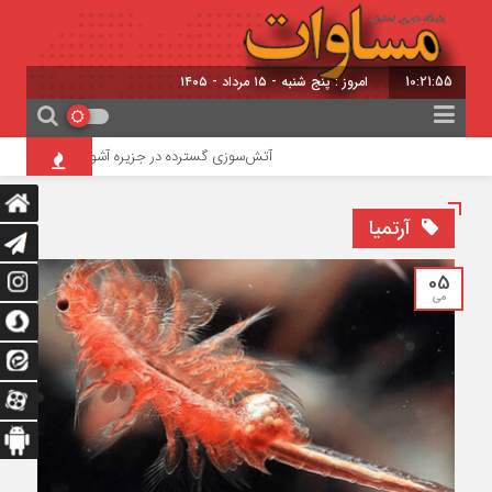
10:21:55
امروز : پنج شنبه - ۱۵ مرداد - ۱۴۰۵
آتش‌سوزی گسترده در جزیره آشوراده / امدادرسانی با
آرتمیا
05
می