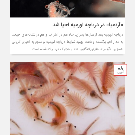
«آرتمیا» در دریاچه اورمیه احیا شد
دریاچه اورمیه بعد از سال‌ها بحران، حالا هم در آمار آب و هم در نشانه‌های حیات،
به مدار احیا برگشته و باعث بهبود شرایط دریاچه اورمیه و منجر به احیای آبزیانی
همچون «آرتمیا»، «فیتوپلانگتون ها» و «جلبک دونالیلا» شده است.
08
آوریل