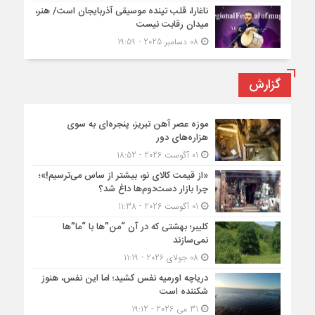
ناغارا، قلب تپنده موسیقی آذربایجان است/ هنر،
میدان رقابت نیست
08 دسامبر 2025 - 19:59
گزارش
موزه عصر آهن تبریز، پنجره‌ای به سوی
هزاره‌های دور
01 آگوست 2026 - 18:52
«از قیمت کالای نو، بیشتر از ساس می‌ترسیم!»؛
چرا بازار دست‌دوم‌ها داغ شد؟
01 آگوست 2026 - 11:38
کلیبر؛ بهشتی که در آن “من”ها با “ما”ها
نمی‌سازند
08 جولای 2026 - 11:19
دریاچه اورمیه نفس کشید؛ اما این نفس، هنوز
شکننده است
31 می 2026 - 19:12