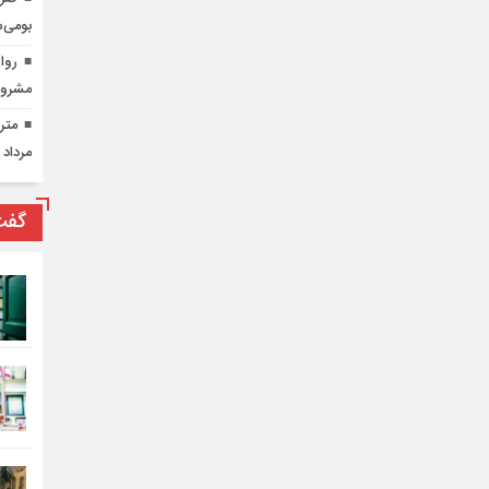
بومی‌س
روای
مشرو
مرداد 
گفت