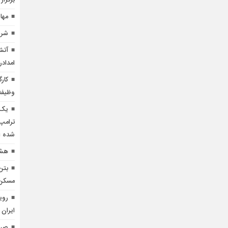
برگزار
مها
شرط
آتش
امدادر
کار
وظیفه
یک 
ترامپ 
شده 
هشد
بتن
مسکن منط
روی
ایران 