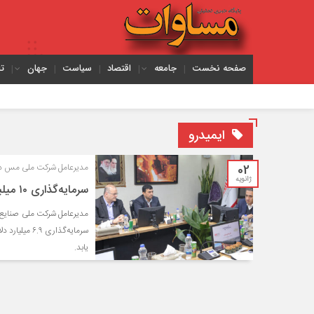
صفحه نخست
جامعه
اقتصاد
سیاست
جهان
ت
ایمیدرو
02
مدیرعامل شرکت ملی مس در د
ژانویه
سرمایه‌گذاری ۱۰ میلیارد دلاری در طرح‌های توسعه‌ای «ملی مس»
یابد.