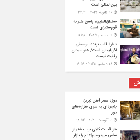
بین‌المللی است
26 ژانویه 2026 - 22:21
«منطق‌الطیر»، پاسخ هنر به
قوم‌ستیزی است
19 دسامبر 2025 - 11:58
ناغارا، قلب تپنده موسیقی
آذربایجان است/ هنر، میدان
رقابت نیست
08 دسامبر 2025 - 19:59
رش
موزه عصر آهن تبریز،
پنجره‌ای به سوی هزاره‌های
دور
01 آگوست 2026 - 18:52
«از قیمت کالای نو، بیشتر از
ساس می‌ترسیم!»؛ چرا بازار