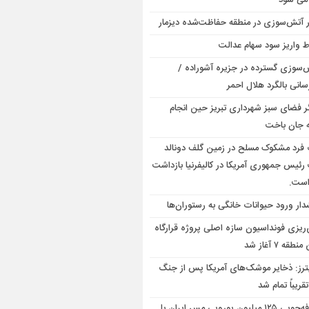
 می شود
ر آتش‌سوزی در منطقه حفاظت‌شده دیزمار
 واریز سود سهام عدالت
‌سوزی گسترده در جزیره آشوراده /
سانی بالگرد هلال احمر
گر فضای سبز شهرداری تبریز حین انجام
 جان باخت
فرد مشکوک مسلح در زمین گلف دونالد
رئیس جمهوری آمریکا در کالیفرنیا بازداشت
است.
ار ورود حیوانات خانگی به رستوران‌ها
‌ریزی فونداسیون سازه اصلی پروژه قرارگاه
قه ۷ آغاز شد
ترز: ذخایر موشک‌های آمریکا پس از جنگ
تقریباً تمام شد
صرفه‌جویی ۱۲۵ میلیون یورویی مس ایران با