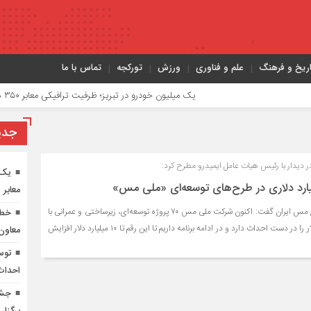
اریخ و فرهنگ
علم و فناوری
ورزش
تورکجه
تماس با ما
یک میلیون خودرو در تبریز؛ ظرفیت ترافیکی معابر ۳۵۰ هزار خودرو
جدي
یدار با رئیس هیات عامل ایمیدرو مطرح کرد:
یک 
معابر ۳۵۰ هزار خودرو
مدیرعامل شرکت ملی صنایع مس ایران گفت: اکنون شرکت ملی مس ۷۰ پروژه توسعه‌ای، زیرساختی و عمرانی با
سرمایه‌گذاری ۶.۹ میلیارد دلار را در دست احداث دارد و در ادامه برنامه داریم تا این رقم تا ۱۰ میلیارد دلار افزایش
معاون
توس
احداث 
جشن