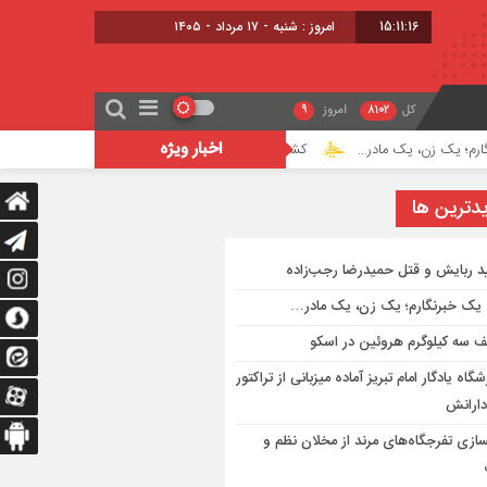
15:11:17
امروز : شنبه - ۱۷ مرداد - ۱۴۰۵
کل
8102
امروز
9
اخبار ویژه
یک مادر…
کشف سه کیلوگرم هروئین در اسکو
ورزشگاه یادگار امام تبریز 
دترين ها
ید ربایش و قتل حمیدرضا رجب‌زاده
یک خبرنگارم؛ یک زن، یک مادر…
 سه کیلوگرم هروئین در اسکو
گاه یادگار امام تبریز آماده میزبانی از تراکتور
دارانش
سازی تفرجگاه‌های مرند از مخلان نظم و