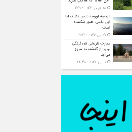
“من”ها با “ما”ها نمی‌سازند
08 جولای 2026 - 11:19
دریاچه اورمیه نفس کشید؛ اما
این نفس، هنوز شکننده
است
31 می 2026 - 19:12
عمارت تاریخی کلاه‌فرنگی
تبریز؛ از گذشته به امروز
می‌آید
10 می 2026 - 22:38