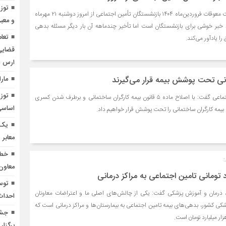
پس از ماه‌ها انتظار، پرداخت معوقات فروردین‌ماه ۱۴۰۴ بازنشستگان تأمین اجتماعی از امروز دوشنبه ۲۱ مهرماه
و معبر
 خبر خوشی برای بازنشستگان است اما تأخیر چندماهه آن بار دیگر مسئله بدهی
تعا
 یادآور می‌کند.
قضایی
ارس 
انی تحت پوشش بیمه قرار می‌گیرند
مار
مدیرعامل سازمان تأمین اجتماعی گفت: با اصلاح ماده ۵ قانون بیمه کارگران ساختمانی و برطرف شدن کسری
اساسی 
بیمه کارگران ساختمانی را تحت پوشش قرار خواهیم داد.
یک 
معابر ۳۵۰ هزار خودرو
معاون
توس
، درمان و آموزش پزشکی گفت: یکی از چالش‌های اصلی ما و اعتراضات معاونان
احداث 
شکی کشور، بدهی‌های بیمه تامین اجتماعی به بیمارستان‌ها و مراکز درمانی است که
جشن
برگزار