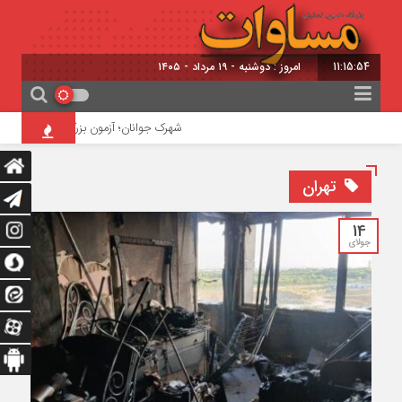
11:15:54
امروز : دوشنبه - ۱۹ مرداد - ۱۴۰۵
شهرک جوانان؛ آزمون بزرگ تبریز برای نجات ۴۸ هکتار پرخطر!
تهران
14
جولای