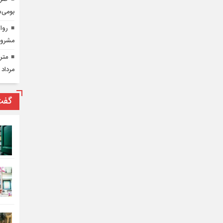
بومی‌س
روای
مشرو
مرداد 
گفت