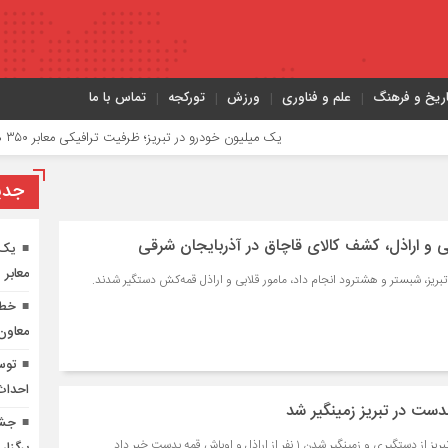
اریخ و فرهنگ
علم و فناوری
ورزش
تورکجه
تماس با ما
یک میلیون خودرو در تبریز؛ ظرفیت ترافیکی معابر ۳۵۰ هزار خودرو
جدي
ی و اراذل، کشف کالای قاچاق در آذربایجان شرقی
یک 
معابر ۳۵۰ هزار خودرو
ریز، شبستر و هشترود انجام داد، مامور قلابی و اراذل قمه‌کش دستگیر شدند.
معاون
توس
احداث 
دست در تبریز زمینگیر شد
جشن
ینگیر شدن ۱ نفر از اراذل و اوباش قمه بدست خبر داد.