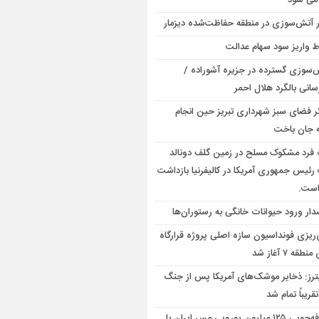
 می شود
ر آتش‌سوزی در منطقه حفاظت‌شده دیزمار
 واریز سود سهام عدالت
‌سوزی گسترده در جزیره آشوراده /
سانی بالگرد هلال احمر
گر فضای سبز شهرداری تبریز حین انجام
 جان باخت
فرد مشکوک مسلح در زمین گلف دونالد
رئیس جمهوری آمریکا در کالیفرنیا بازداشت
است.
ار ورود حیوانات خانگی به رستوران‌ها
‌ریزی فونداسیون سازه اصلی پروژه قرارگاه
قه ۷ آغاز شد
ترز: ذخایر موشک‌های آمریکا پس از جنگ
تقریباً تمام شد
صرفه‌جویی ۱۲۵ میلیون یورویی مس ایران با