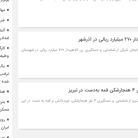
برگزار
مها
شرط
آتش
امدادر
آذرشهر
کار
فرمانده انتظامی استان آذربایجان شرقی از شناسایی و دستگیری زن کلاهبردار ۲۷۰ میلیارد ریالی در شهرستان
وظیفه
یک 
ترامپ 
شده 
ریز
هشد
فرمانده انتظامی شهرستان تبریز از شناسایی و دستگیری ۴ نفر هنجارشکن، عربده‌کش و قمه به دست در این
بتن
مسکن منط
روی
ایران 