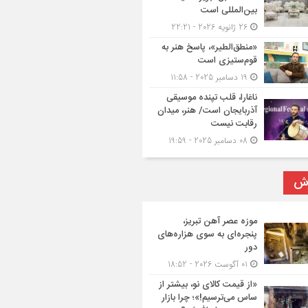
بین‌المللی است
26 ژانویه 2026 - 22:21
«منطق‌الطیر»، پاسخ هنر به
قوم‌ستیزی است
19 دسامبر 2025 - 11:58
ناغارا، قلب تپنده موسیقی
آذربایجان است/ هنر، میدان
رقابت نیست
08 دسامبر 2025 - 19:59
رش
موزه عصر آهن تبریز،
پنجره‌ای به سوی هزاره‌های
دور
01 آگوست 2026 - 18:52
«از قیمت کالای نو، بیشتر از
ساس می‌ترسیم!»؛ چرا بازار