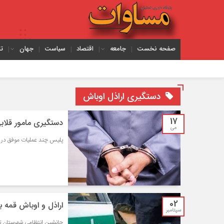
صفحه نخست
جامعه
اقتصاد
سیاست
جهان
ت
دستگیری اراذل اوباش
17
دستگیری مامور قلاب
می
پلیس چند عملیات موفق در تب
02
اراذل و اوباش قمه ب
سپتامبر
جانشین انتظامی شهرستان تبریز از دستگیری و زم