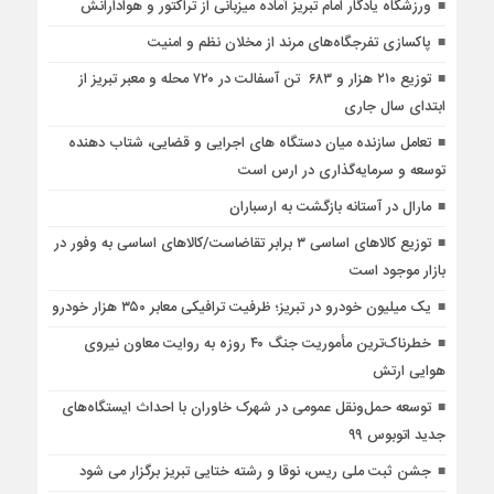
ورزشگاه یادگار امام تبریز آماده میزبانی از تراکتور و هوادارانش
پاکسازی تفرجگاه‌های مرند از مخلان نظم و امنیت
توزیع ۲۱۰ هزار و ۶۸۳ تن آسفالت در ۷۲۰ محله و معبر تبریز از
ابتدای سال جاری
تعامل سازنده میان دستگاه‌ های اجرایی و قضایی، شتاب‌ دهنده
توسعه و سرمایه‌گذاری در ارس است
مارال در آستانه بازگشت به ارسباران
توزیع کالاهای اساسی ۳ برابر تقاضاست/کالاهای اساسی به وفور در
بازار موجود است
یک میلیون خودرو در تبریز؛ ظرفیت ترافیکی معابر ۳۵۰ هزار خودرو
خطرناک‌ترین مأموریت جنگ ۴۰ روزه به روایت معاون نیروی
هوایی ارتش
توسعه حمل‌ونقل عمومی در شهرک خاوران با احداث ایستگاه‌های
جدید اتوبوس ۹۹
جشن ثبت ملی ریس، نوقا و رشته ختایی تبریز برگزار می شود