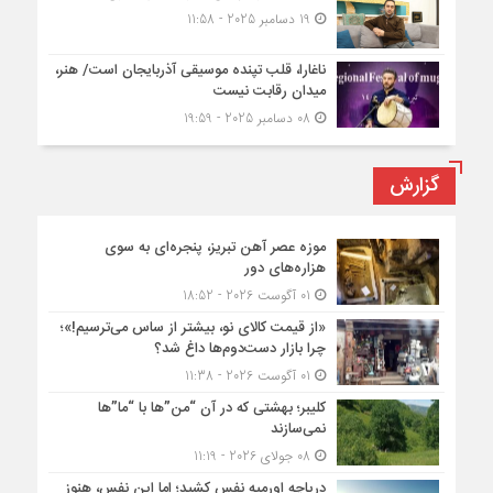
19 دسامبر 2025 - 11:58
ناغارا، قلب تپنده موسیقی آذربایجان است/ هنر،
میدان رقابت نیست
08 دسامبر 2025 - 19:59
گزارش
موزه عصر آهن تبریز، پنجره‌ای به سوی
هزاره‌های دور
01 آگوست 2026 - 18:52
«از قیمت کالای نو، بیشتر از ساس می‌ترسیم!»؛
چرا بازار دست‌دوم‌ها داغ شد؟
01 آگوست 2026 - 11:38
کلیبر؛ بهشتی که در آن “من”ها با “ما”ها
نمی‌سازند
08 جولای 2026 - 11:19
دریاچه اورمیه نفس کشید؛ اما این نفس، هنوز