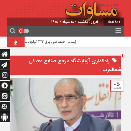
15:59:01
امروز : یکشنبه - ۱۸ مرداد - ۱۴۰۵
پُست اختصاصی برق ۱۳۲ کیلوولت “مترو تبریز” تا شش ماه آینده به بهره‌برداری می‌رسد
راه‌اندازی آزمایشگاه مرجع صنایع معدنی
شمالغرب
05
دسامبر