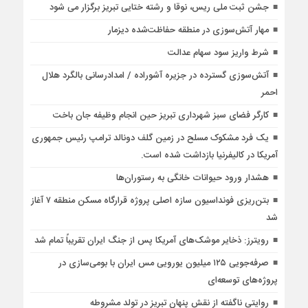
جشن ثبت ملی ریس، نوقا و رشته ختایی تبریز برگزار می شود
مهار آتش‌سوزی در منطقه حفاظت‌شده دیزمار
شرط واریز سود سهام عدالت
آتش‌سوزی گسترده در جزیره آشوراده / امدادرسانی بالگرد هلال
احمر
کارگر فضای سبز شهرداری تبریز حین انجام وظیفه جان باخت
یک فرد مشکوک مسلح در زمین گلف دونالد ترامپ رئیس جمهوری
آمریکا در کالیفرنیا بازداشت شده است.
هشدار ورود حیوانات خانگی به رستوران‌ها
بتن‌ریزی فونداسیون سازه اصلی پروژه قرارگاه مسکن منطقه ۷ آغاز
شد
رویترز: ذخایر موشک‌های آمریکا پس از جنگ ایران تقریباً تمام شد
صرفه‌جویی ۱۲۵ میلیون یورویی مس ایران با بومی‌سازی در
پروژه‌های توسعه‌ای
روایتی ناگفته از نقش پنهان تبریز در تولد مشروطه