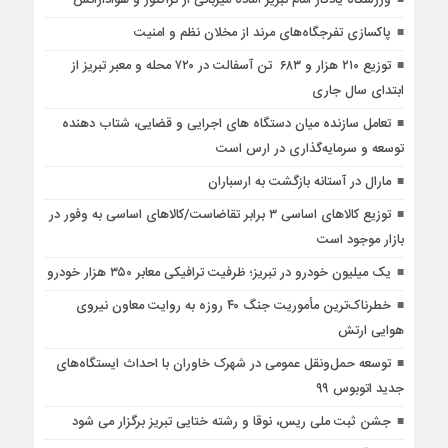
ورزشگاه یادگار امام تبریز آماده میزبانی از تراکتور و هوادارانش
پاکسازی تفرجگاه‌های مرند از مخلان نظم و امنیت
توزیع ۲۱۰ هزار و ۶۸۳ تن آسفالت در ۷۲۰ محله و معبر تبریز از
ابتدای سال جاری
تعامل سازنده میان دستگاه‌ های اجرایی و قضایی، شتاب‌ دهنده
توسعه و سرمایه‌گذاری در ارس است
مارال در آستانه بازگشت به ارسباران
توزیع کالاهای اساسی ۳ برابر تقاضاست/کالاهای اساسی به وفور در
بازار موجود است
یک میلیون خودرو در تبریز؛ ظرفیت ترافیکی معابر ۳۵۰ هزار خودرو
خطرناک‌ترین مأموریت جنگ ۴۰ روزه به روایت معاون نیروی
هوایی ارتش
توسعه حمل‌ونقل عمومی در شهرک خاوران با احداث ایستگاه‌های
جدید اتوبوس ۹۹
جشن ثبت ملی ریس، نوقا و رشته ختایی تبریز برگزار می شود