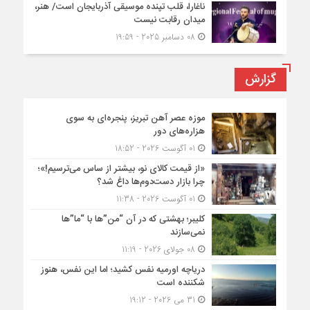
ناغارا، قلب تپنده موسیقی آذربایجان است/ هنر،
میدان رقابت نیست
08 دسامبر 2025 - 19:59
گزارش
موزه عصر آهن تبریز، پنجره‌ای به سوی
هزاره‌های دور
01 آگوست 2026 - 18:52
«از قیمت کالای نو، بیشتر از ساس می‌ترسیم!»؛
چرا بازار دست‌دوم‌ها داغ شد؟
01 آگوست 2026 - 11:38
کلیبر؛ بهشتی که در آن “من”ها با “ما”ها
نمی‌سازند
08 جولای 2026 - 11:19
دریاچه اورمیه نفس کشید؛ اما این نفس، هنوز
شکننده است
31 می 2026 - 19:12