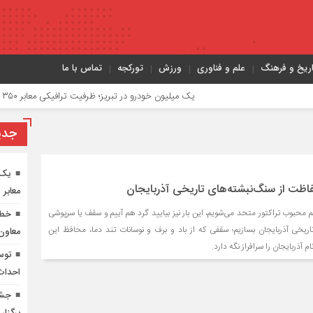
اریخ و فرهنگ
علم و فناوری
ورزش
تورکجه
تماس با ما
یک میلیون خودرو در تبریز؛ ظرفیت ترافیکی معابر ۳۵۰ هزار خودرو
جدي
یک 
فاظت از سنگ‌نبشته‌های تاریخی آذربایجان
معابر ۳۵۰ هزار خودرو
م محبوب تراکتور متحد می‌شویم، این بار نیز بیایید گرد هم آییم و سقف یا سرپوشی
تاریخی آذربایجان بسازیم؛ سقفی که از باد و برف و نوسانات تند دما، محافظ این
معاون
م آذربایجان را سرافراز نگه دارد.
توس
احداث 
جشن