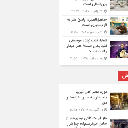
بین‌المللی است
26 ژانویه 2026 - 22:21
«منطق‌الطیر»، پاسخ هنر به
قوم‌ستیزی است
19 دسامبر 2025 - 11:58
ناغارا، قلب تپنده موسیقی
آذربایجان است/ هنر، میدان
رقابت نیست
08 دسامبر 2025 - 19:59
رش
موزه عصر آهن تبریز،
پنجره‌ای به سوی هزاره‌های
دور
01 آگوست 2026 - 18:52
«از قیمت کالای نو، بیشتر از
ساس می‌ترسیم!»؛ چرا بازار