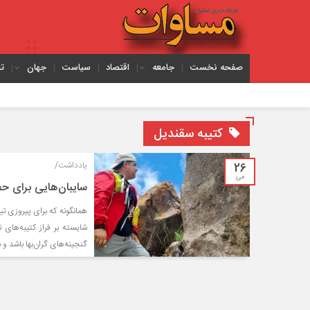
صفحه نخست
جامعه
اقتصاد
سیاست
جهان
ت
کتیبه سقندیل
26
یادداشت/
می
سایبان‌هایی برای ح
همانگونه که برای پیروزی تی
شایسته بر فراز کتیبه‌های 
گنجینه‌های گران‌بها باشد و نا