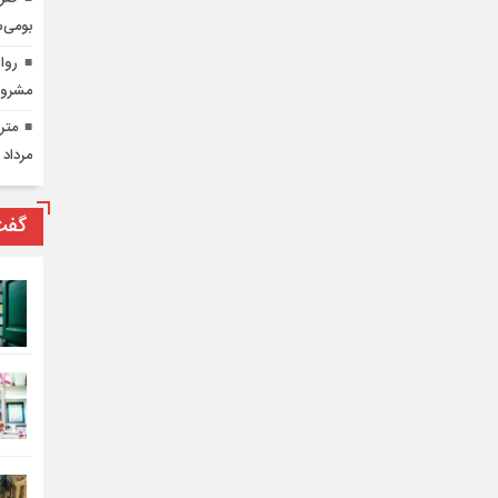
بومی‌س
روای
مشرو
مرداد 
گفت