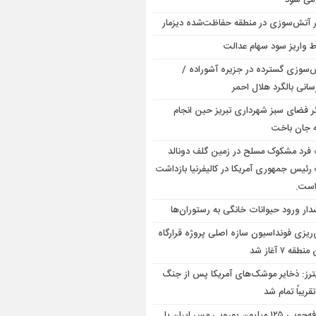
 می شود
ر آتش‌سوزی در منطقه حفاظت‌شده دیزمار
 واریز سود سهام عدالت
‌سوزی گسترده در جزیره آشوراده /
سانی بالگرد هلال احمر
گر فضای سبز شهرداری تبریز حین انجام
 جان باخت
فرد مشکوک مسلح در زمین گلف دونالد
رئیس جمهوری آمریکا در کالیفرنیا بازداشت
است.
ار ورود حیوانات خانگی به رستوران‌ها
‌ریزی فونداسیون سازه اصلی پروژه قرارگاه
قه ۷ آغاز شد
ترز: ذخایر موشک‌های آمریکا پس از جنگ
تقریباً تمام شد
صرفه‌جویی ۱۲۵ میلیون یورویی مس ایران با