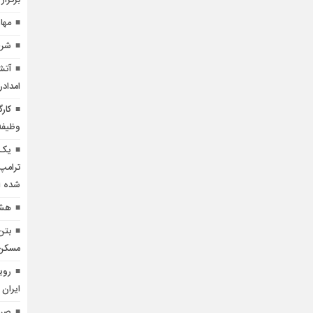
برگزار
مها
شرط
آتش
امدادر
کار
وظیفه
یک 
ترامپ 
شده 
هشد
بتن
مسکن منط
روی
ایران 