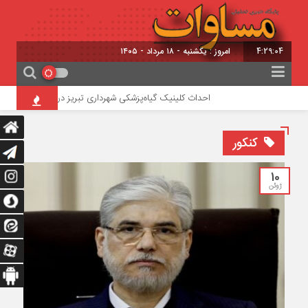
4:29:05
برابر با : 25 - صف
احداث کلینیک گیاه‌پزشکی شهرداری تبریز در تفرجگاه ائل‌گولی
کنکور
10
ژوئن