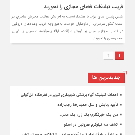
فریب تبلیغات فضای مجازی را نخورید
رئیس پلیس فتای فراجا با هشدار نسبت به افزایش فعالیت مجرمان سایبری در
آستانه کنکور سراسری، از داوطلبان خواست به‌هیچ‌وجه فریب وعده‌های دروغین
در فضای مجازی مبنی بر فروش سؤالات، ارائه پاسخ‌نامه تضمینی یا قبولی
صددرصدی را نخورند.
2
1
جديدترين ها
احداث کلینیک گیاه‌پزشکی شهرداری تبریز در تفرجگاه ائل‌گولی
تأیید ربایش و قتل حمیدرضا رجب‌زاده
من یک خبرنگارم؛ یک زن، یک مادر…
کشف سه کیلوگرم هروئین در اسکو
ورزشگاه یادگار امام تبریز آماده میزبانی از تراکتور و هوادارانش