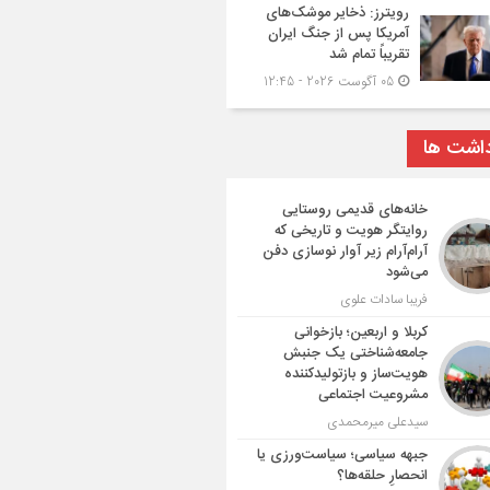
رویترز: ذخایر موشک‌های
آمریکا پس از جنگ ایران
تقریباً تمام شد
05 آگوست 2026 - 12:45
داشت ها
خانه‌های قدیمی روستایی
روایتگر هویت و تاریخی که
آرام‌آرام زیر آوار نوسازی دفن
می‌شود
فریبا سادات علوی
کربلا و اربعین؛ بازخوانی
جامعه‌شناختی یک جنبش
هویت‌ساز و بازتولیدکننده
مشروعیت اجتماعی
سیدعلی میرمحمدی
جبهه سیاسی؛ سیاست‌ورزی یا
انحصارِ حلقه‌ها؟