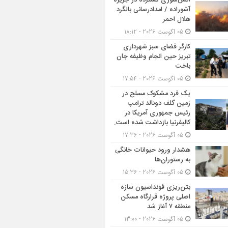
آتش‌سوزی گسترده در جزیره
آشوراده / امدادرسانی بالگرد
هلال احمر
05 آگوست 2026 - 18:12
کارگر فضای سبز شهرداری
تبریز حین انجام وظیفه جان
باخت
05 آگوست 2026 - 17:54
یک فرد مشکوک مسلح در
زمین گلف دونالد ترامپ
رئیس جمهوری آمریکا در
کالیفرنیا بازداشت شده است.
05 آگوست 2026 - 17:36
هشدار ورود حیوانات خانگی
به رستوران‌ها
05 آگوست 2026 - 15:36
بتن‌ریزی فونداسیون سازه
اصلی پروژه قرارگاه مسکن
منطقه ۷ آغاز شد
05 آگوست 2026 - 13:00