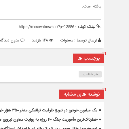
یافته است.
لینک کوتاه :
https://mosavatnews.ir/?p=13586
ارسال توسط :
مساوات
148 بازدید
بدون دیدگاه
برچسب ها
هواشناسی
نوشته های مشابه
یک میلیون خودرو در تبریز؛ ظرفیت ترافیکی معابر ۳۵۰ هزار خودرو
خطرناک‌ترین مأموریت جنگ ۴۰ روزه به روایت معاون نیروی هوایی ارتش
توسعه حمل‌ونقل عمومی در شهرک خاوران با احداث ایستگاه‌های