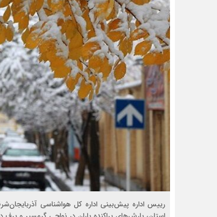
رییس اداره پیش‌بینی اداره کل هواشناسی آذربایجان‌شر
استان، بارش‌های پراکنده باران در نواحی گرمسیر و برف د