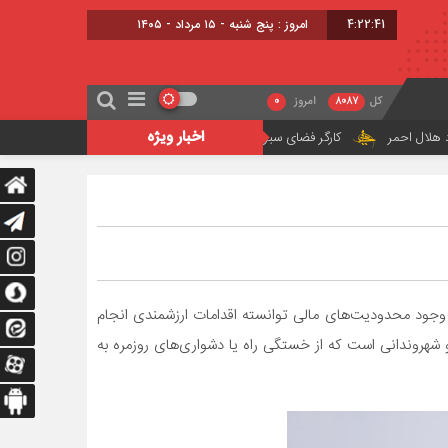
4:22:43
برابر با : 22 - صفر - 1448
کل
8087
امروز
0
اخبار ویژه
حین انجام وظیفه جان باخت
یک فرد مشکوک مسلح در زمین گلف دونالد ترامپ رئی
ا وجود محدودیت‌های مالی توانسته اقدامات ارزشمندی انجام
هروندانی است که از خستگی راه یا دشواری‌های روزمره به