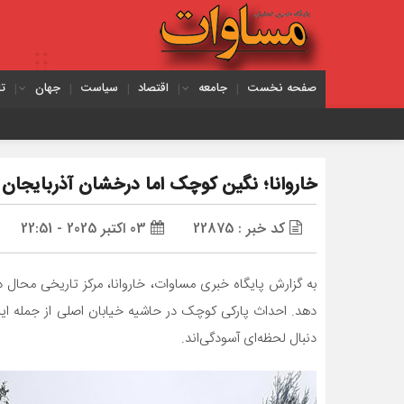
صفحه نخست
جامعه
اقتصاد
سیاست
جهان
ت
آتش‌سوزی گسترده در 
خاروانا؛ نگین کوچک اما درخشان آذربایجان
کد خبر : 22875
03 اکتبر 2025 - 22:51
به گزارش پایگاه خبری مساوات، خاروانا، مرکز تاریخی محال 
دهد. احداث پارکی کوچک در حاشیه خیابان اصلی از جمله ای
دنبال لحظه‌ای آسودگی‌اند.