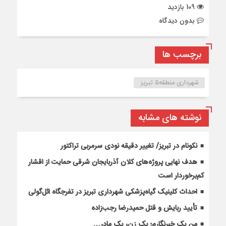
109 بازدید
بدون دیدگاه
برچسب ها
شهرداری منطقه۵ تبریز
نوشته های مشابه
نکونام در تبریز/ تغییر دقیقه نودی سرمربی تراکتور
هدف نهایی پروژه‌های کلان آذربایجان شرقی حمایت از اقشار
کم‌برخوردار است
احداث کلینیک گیاه‌پزشکی شهرداری تبریز در تفرجگاه ائل‌گولی
تأیید ربایش و قتل حمیدرضا رجب‌زاده
من یک خبرنگارم؛ یک زن، یک مادر…