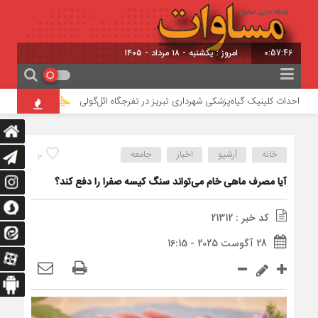
0:57:46
امروز : یکشنبه - ۱۸ مرداد - ۱۴۰۵
احداث کلینیک گیاه‌پزشکی شهرداری تبریز در تفرجگاه ائل‌گولی
تأیید ربایش و 
خانه
آرشیو
اخبار
جامعه
3
آیا مصرف ماهی خام می‌تواند سنگ کیسه صفرا را دفع کند؟
کد خبر : 21312
28 آگوست 2025 - 16:15