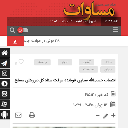
19:38:53
امروز : دوشنبه - ۱۹ مرداد - ۱۴۰۵
۲۱۸ فوتی در حوادث جاده‌ای آذربایجان شرقی در چهار ماهه امسال
خانه
آرشیو
اخبار
جامعه
11
جهان
سیاست
انتصاب حبیب‌الله سیاری فرمانده موقت ستاد کل نیروهای مسلح
کد خبر : 19512
13 ژوئن 2025 - 10:29