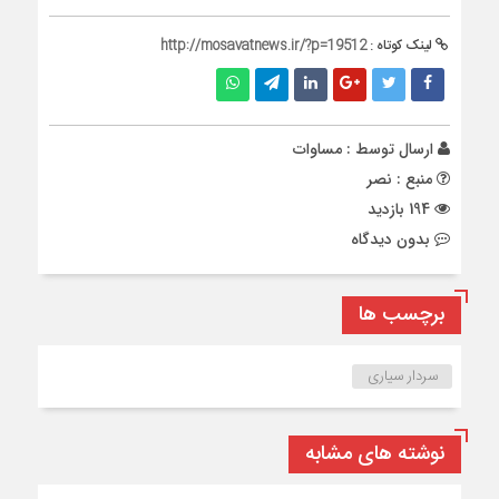
لینک کوتاه :
http://mosavatnews.ir/?p=19512
ارسال توسط :
مساوات
منبع : نصر
194 بازدید
بدون دیدگاه
برچسب ها
سردار سیاری
نوشته های مشابه