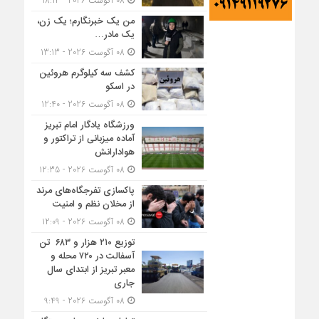
08 آگوست 2026 - 18:14
من یک خبرنگارم؛ یک زن،
یک مادر…
08 آگوست 2026 - 13:13
کشف سه کیلوگرم هروئین
در اسکو
08 آگوست 2026 - 12:40
ورزشگاه یادگار امام تبریز
آماده میزبانی از تراکتور و
هوادارانش
08 آگوست 2026 - 12:35
پاکسازی تفرجگاه‌های مرند
از مخلان نظم و امنیت
08 آگوست 2026 - 12:09
توزیع ۲۱۰ هزار و ۶۸۳ تن
آسفالت در ۷۲۰ محله و
معبر تبریز از ابتدای سال
جاری
08 آگوست 2026 - 9:49