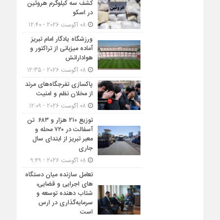
کشف سه کیلوگرم هروئین
در اسکو
08 آگوست 2026 - 12:40
ورزشگاه یادگار امام تبریز
آماده میزبانی از تراکتور و
هوادارانش
08 آگوست 2026 - 12:35
پاکسازی تفرجگاه‌های مرند
از مخلان نظم و امنیت
08 آگوست 2026 - 12:09
توزیع ۲۱۰ هزار و ۶۸۳ تن
آسفالت در ۷۲۰ محله و
معبر تبریز از ابتدای سال
جاری
08 آگوست 2026 - 9:49
تعامل سازنده میان دستگاه‌
های اجرایی و قضایی،
شتاب‌ دهنده توسعه و
سرمایه‌گذاری در ارس
است