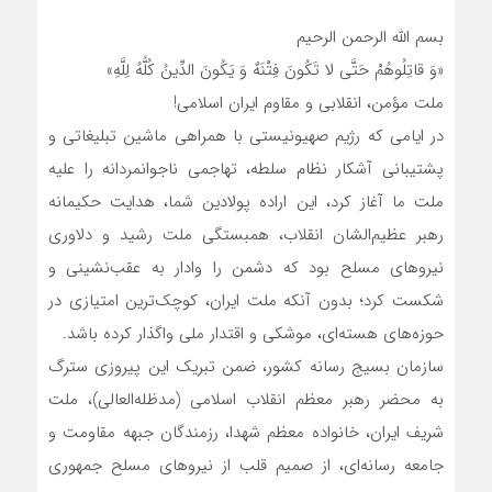
بسم الله الرحمن الرحیم
«وَ قاتِلُوهُمْ حَتَّی لا تَکُونَ فِتْنَهٌ وَ یَکُونَ الدِّینُ کُلُّهُ لِلَّهِ»
ملت مؤمن، انقلابی و مقاوم ایران اسلامی!
در ایامی که رژیم صهیونیستی با همراهی ماشین تبلیغاتی و
پشتیبانی آشکار نظام سلطه، تهاجمی ناجوانمردانه را علیه
ملت ما آغاز کرد، این اراده پولادین شما، هدایت حکیمانه
رهبر عظیم‌الشان انقلاب، همبستگی ملت رشید و دلاوری
نیروهای مسلح بود که دشمن را وادار به عقب‌نشینی و
شکست کرد؛ بدون آنکه ملت ایران، کوچک‌ترین امتیازی در
حوزه‌های هسته‌ای، موشکی و اقتدار ملی واگذار کرده باشد.
سازمان بسیج رسانه کشور، ضمن تبریک این پیروزی سترگ
به محضر رهبر معظم انقلاب اسلامی (مدظله‌العالی)، ملت
شریف ایران، خانواده معظم شهدا، رزمندگان جبهه مقاومت و
جامعه رسانه‌ای، از صمیم قلب از نیروهای مسلح جمهوری