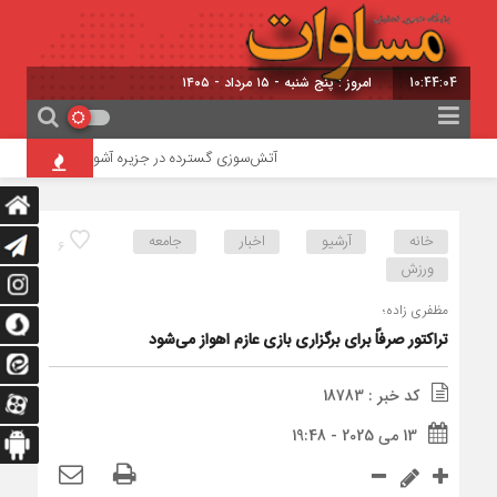
10:44:05
امروز : پنج شنبه - ۱۵ مرداد - ۱۴۰۵
آتش‌سوزی گسترده در جزیره آشوراده / امدادرسانی بال
خانه
آرشیو
اخبار
جامعه
6
ورزش
مظفری زاده؛
تراکتور صرفاً برای برگزاری بازی عازم اهواز می‌شود
کد خبر : 18783
13 می 2025 - 19:48