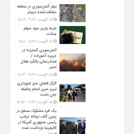
مهار آتش‌سوزی در منطقه
حفاظت‌شده دیزمار
06 آگوست 2026 - 15:14
شرط واریز سود سهام
عدالت
06 آگوست 2026 - 15:01
آتش‌سوزی گسترده در
جزیره آشوراده /
امدادرسانی بالگرد هلال
احمر
05 آگوست 2026 - 18:12
کارگر فضای سبز شهرداری
تبریز حین انجام وظیفه
جان باخت
05 آگوست 2026 - 17:54
یک فرد مشکوک مسلح در
زمین گلف دونالد ترامپ
رئیس جمهوری آمریکا در
کالیفرنیا بازداشت شده
است.