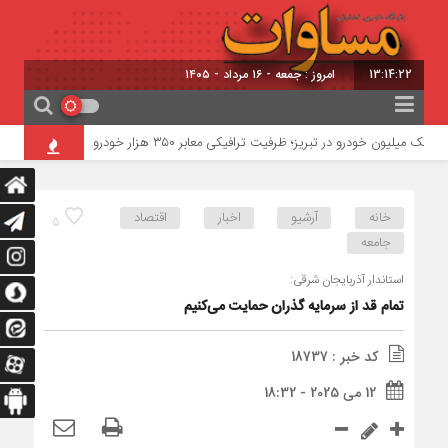
13:14:22
امروز : جمعه - ۱۶ مرداد - ۱۴۰۵
یک میلیون خودرو در تبریز؛ ظرفیت ترافیکی معابر ۳۵۰ هزار خودرو
خطرناک‌ترین مأموریت جنگ ۴۰
خانه
آرشیو
اخبار
اقتصاد
5
جامعه
استاندار آذربایجان شرقی:
تمام قد از سرمایه گذران حمایت می‌کنیم
کد خبر : 18737
12 می 2025 - 18:32