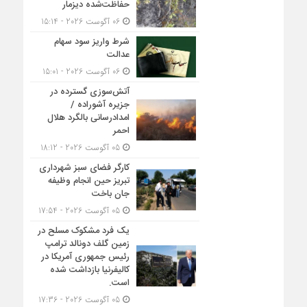
حفاظت‌شده دیزمار
06 آگوست 2026 - 15:14
شرط واریز سود سهام
عدالت
06 آگوست 2026 - 15:01
آتش‌سوزی گسترده در
جزیره آشوراده /
امدادرسانی بالگرد هلال
احمر
05 آگوست 2026 - 18:12
کارگر فضای سبز شهرداری
تبریز حین انجام وظیفه
جان باخت
05 آگوست 2026 - 17:54
یک فرد مشکوک مسلح در
زمین گلف دونالد ترامپ
رئیس جمهوری آمریکا در
کالیفرنیا بازداشت شده
است.
05 آگوست 2026 - 17:36