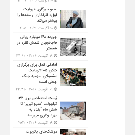
10 آگوست 2026 - 13:29
عضو خبرگان: «روایت
اول» اثرگذاری رسانه‌ها را
بیشتر می‌کند
10 آگوست 2026 - 12:05
جریمه ۱۴۸ میلیارد ریالی
قاچاقچیان شمش نقره در
شبستر
09 آگوست 2026 - 23:42
آمادگی کامل برای برگزاری
کنکور ۱۴۰۵/پیامک
مشمولان سهمیه جنگ
جعلی است
09 آگوست 2026 - 23:35
پُست اختصاصی برق ۱۳۲
کیلوولت “مترو تبریز” تا
شش ماه آینده به
بهره‌برداری می‌رسد
09 آگوست 2026 - 19:20
موشک‌های پاتریوت