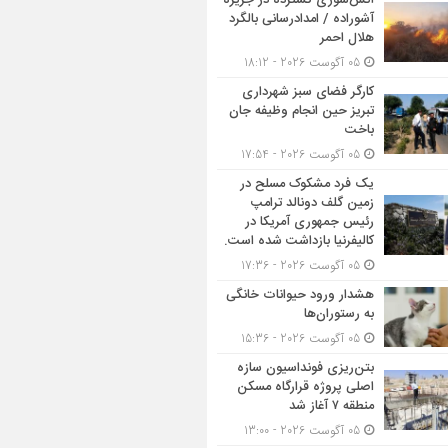
آتش‌سوزی گسترده در جزیره
آشوراده / امدادرسانی بالگرد
هلال احمر
05 آگوست 2026 - 18:12
کارگر فضای سبز شهرداری
تبریز حین انجام وظیفه جان
باخت
05 آگوست 2026 - 17:54
یک فرد مشکوک مسلح در
زمین گلف دونالد ترامپ
رئیس جمهوری آمریکا در
کالیفرنیا بازداشت شده است.
05 آگوست 2026 - 17:36
هشدار ورود حیوانات خانگی
به رستوران‌ها
05 آگوست 2026 - 15:36
بتن‌ریزی فونداسیون سازه
اصلی پروژه قرارگاه مسکن
منطقه ۷ آغاز شد
05 آگوست 2026 - 13:00