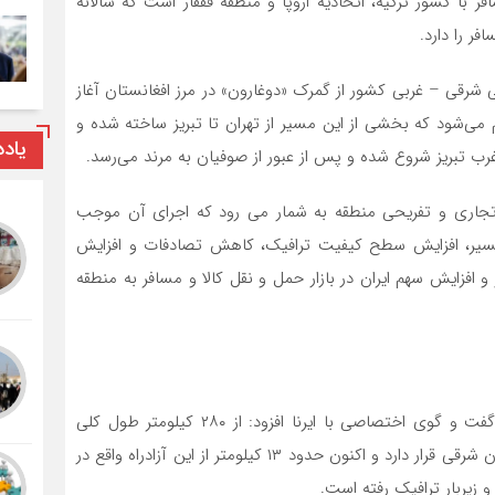
ر با کشور ترکیه، اتحادیه اروپا و منطقه قفقاز است که سالانه
لی شرقی – غربی کشور از گمرک «دوغارون» در مرز افغانستان آغاز
تم می‌شود که بخشی از این مسیر از تهران تا تبریز ساخته شده و
یاد
ای تجاری و تفریحی منطقه به شمار می رود که اجرای آن موجب
سیر، افزایش سطح کیفیت ترافیک، کاهش تصادفات و افزایش
زایش سهم ایران در بازار حمل و نقل کالا و مسافر به منطقه
مدیرکل راه و شهرسازی آذربایجان شرقی روز سه شنبه در گفت و گوی اختصاصی با ایرنا افزود: از ۲۸۰ کیلومتر طول کلی
آزادراه تبریز – مرند – بازرگان، ۱۱۵ کیلومتر در حوزه آذربایجان شرقی قرار دارد و اکنون حدود ۱۳ کیلومتر از این آزادراه واقع در
 زیربار ترافیک رفته است.