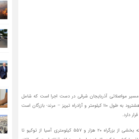
شور و مسیر مواصلاتی آذربایجان شرقی در دست اجرا است که شامل
آزادراه تبریز – ارومیه به طول ۱۶۲ کیلومتر، آزادراه مراغه – هشترود به طول ۱۱۰ کیلومتر و آزادراه تبریز – مرند- بازرگان است
به گفته کارشناسان اقتصادی، آزادراه تبریز -مرند- بازرگان که بخشی از بزرگراه ۲۰ هزار و ۵۵۷ کیلومتری آسیا از توکیو تا