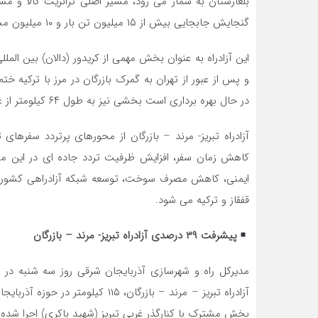
بلغارستان به شمار می رود، مسیر اصلی ترانزیت کالا و مساف
گنجایش جابجایی بیش از ۱۵ میلیون تن بار و ۱۰ میلیون مسافر را دارد.
این آزادراه به عنوان بخش مهمی از کریدور (دالان) بین المل
و پس از عبور از تهران به گمرک بازرگان در مرز با ترکیه خ
در حال بهره برداری است بخشی نیز به طول ۶۴ کیلومتر از غرب تبریز شروع شده و پس از عبور از صوفیان به مرند می‌رسد.
آزادراه تبریز- مرند – بازرگان از محورهای پرتردد سفره
کاهش زمان سفر، افزایش ظرفیت تردد جاده ای در این م
ایمنی، کاهش مصرف سوخت، توسعه شبکه آزادراهی کشور و اف
قفقاز و ترکیه می شود.
پیشرفت ۳۹ درصدی آزادراه تبریز- مرند – بازرگان
بخش مشترک با کنارگذر غربی تبریز (شهید باکری) اجرا شده و