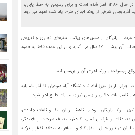
پروژه آزادراه تبریز - مرند- بازرگان به طول ۲۸۰ کیلومتر در سال ۱۳۸۶ آغاز شده است و برای رسیدن به خط پایان،
دید آذربایجان شرقی از روند اجرای طرح یاد شده امید می رود
ریز- مرند – بازرگان از مسیرهای پرتردد سفرهای تجاری و تفریحی
شمال غرب کشور به شمار می رود که از زمان آغاز عملیات اجرایی آن بیش از ۱۷ سال می گذرد و در این مدت فقط به حدود
وانع پیشرفت و روند اجرای آن را بررسی کرد.
اجرایی از پل دیزل‌آباد تا دانشگاه آزاد صوفیان تا آذر ماه باید
ته و تاسیسات جانبی و ایمنی نیز به موازات طرح اجرا شود.
 تبریز- مرند- بازرگان موجب کاهش زمان سفر و تلفات جاده‌ای،
 تصادفات و افزایش ایمنی، کاهش مصرف سوخت و آلایندگی
ان در بازار حمل و نقل کالا و مسافر به منطقه قفقاز و ترکیه