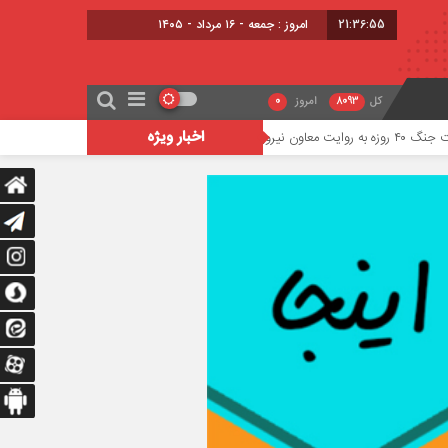
21:36:57
برابر با : 23 - صفر - 1448
کل
8093
امروز
0
اخبار ویژه
توسعه حمل‌ونقل عمومی در شهرک خاوران با احداث ایس