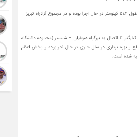
«سیداحمد موسوی»، افزود: اکنون قطعه اول این آزادراه به طول ۵۱.۲ کیلومتر در حال اجرا بوده و در مجموع آزادراه تبریز –
 این پروژه ۲۴ کیلومتر از انتهای کنارگذر تا اتصال به بزرگراه صوفیان – شبستر (محدوده دانشگاه
فیزیکی بالای ۹۰ درصد جهت افتتاح و بهره برداری در سال جاری در حال اجر بوده و بخش اعظم
یه شده است.