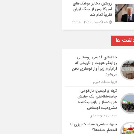
رویترز: ذخایر موشک‌های
آمریکا پس از جنگ ایران
تقریباً تمام شد
05 آگوست 2026 - 12:45
داشت ها
خانه‌های قدیمی روستایی
روایتگر هویت و تاریخی که
آرام‌آرام زیر آوار نوسازی دفن
می‌شود
فریبا سادات علوی
کربلا و اربعین؛ بازخوانی
جامعه‌شناختی یک جنبش
هویت‌ساز و بازتولیدکننده
مشروعیت اجتماعی
سیدعلی میرمحمدی
جبهه سیاسی؛ سیاست‌ورزی یا
انحصارِ حلقه‌ها؟