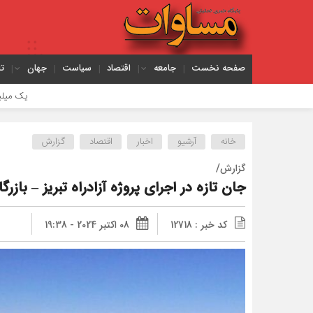
صفحه نخست
جامعه
اقتصاد
سیاست
جهان
ت
یک میلیون خودرو در تبریز؛ ظرفیت ترافیکی 
خانه
آرشیو
اخبار
اقتصاد
گزارش
گزارش/
جان تازه در اجرای پروژه آزادراه تبریز – بازرگ
کد خبر : 12718
08 اکتبر 2024 - 19:38