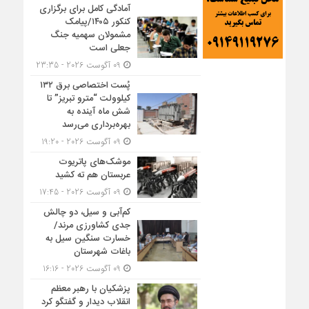
آمادگی کامل برای برگزاری
کنکور ۱۴۰۵/پیامک
مشمولان سهمیه جنگ
جعلی است
09 آگوست 2026 - 23:35
پُست اختصاصی برق ۱۳۲
کیلوولت “مترو تبریز” تا
شش ماه آینده به
بهره‌برداری می‌رسد
09 آگوست 2026 - 19:20
موشک‌های پاتریوت
عربستان هم ته‌ کشید
09 آگوست 2026 - 17:45
کم‌آبی و سیل، دو چالش
جدی کشاورزی مرند/
خسارت سنگین سیل به
باغات شهرستان
09 آگوست 2026 - 16:16
پزشکیان با رهبر معظم
انقلاب دیدار و گفتگو کرد