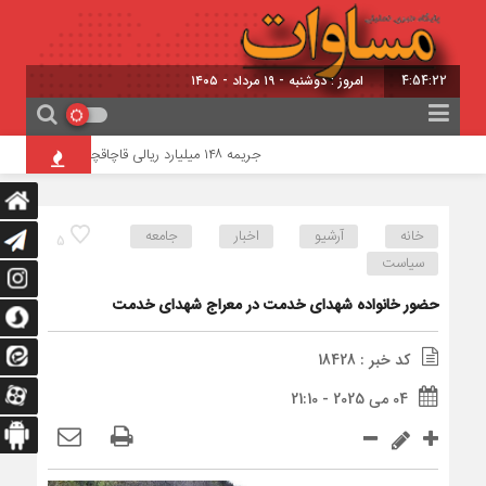
4:54:22
امروز : دوشنبه - ۱۹ مرداد - ۱۴۰۵
جریمه ۱۴۸ میلیارد ریالی قاچاقچیان شمش نقره در شبستر
خانه
آرشیو
اخبار
جامعه
5
سیاست
حضور خانواده شهدای خدمت در معراج شهدای خدمت
کد خبر : 18428
04 می 2025 - 21:10