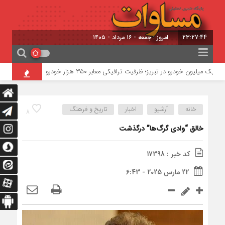
23:27:45
امروز : جمعه - ۱۶ مرداد - ۱۴۰۵
یک میلیون خودرو در تبریز؛ ظرفیت ترافیکی معابر ۳۵۰ هزار خودرو
خطرناک‌ترین مأموریت جنگ ۰
خانه
آرشیو
اخبار
تاریخ و فرهنگ
8
خالق “وادی گرگ‌ها” درگذشت
کد خبر : 17398
22 مارس 2025 - 6:43