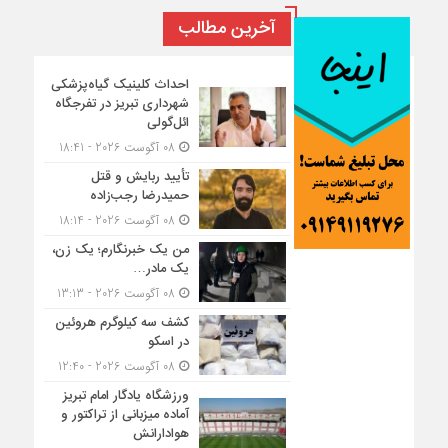
آخرین مطالب
احداث کلینیک گیاه‌پزشکی
شهرداری تبریز در تفرجگاه
ائل‌گولی
08 آگوست 2026 - 18:41
تأیید ربایش و قتل
حمیدرضا رجب‌زاده
08 آگوست 2026 - 18:14
من یک خبرنگارم؛ یک زن،
یک مادر…
08 آگوست 2026 - 13:13
کشف سه کیلوگرم هروئین
در اسکو
08 آگوست 2026 - 12:40
ورزشگاه یادگار امام تبریز
آماده میزبانی از تراکتور و
هوادارانش