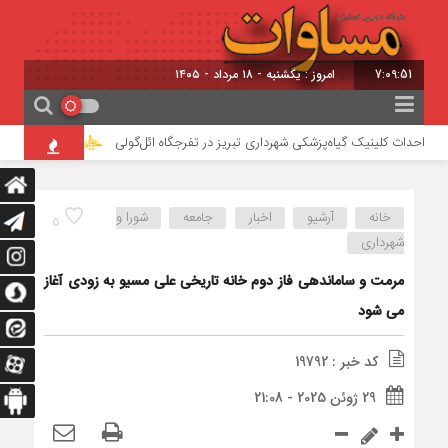
7:09:51
امروز : یکشنبه - ۱۸ مرداد - ۱۴۰۵
احداث کلینیک گیاه‌پزشکی شهرداری تبریز در تفرجگاه ائل‌گولی
تأیید ربایش و ق
خانه
آرشیو
اخبار
جامعه
شورا و
5
شهرداری
مرمت و ساماندهی فاز دوم خانه تاریخی علی مسیو به زودی آغاز
می شود
کد خبر : 19792
29 ژوئن 2025 - 21:08