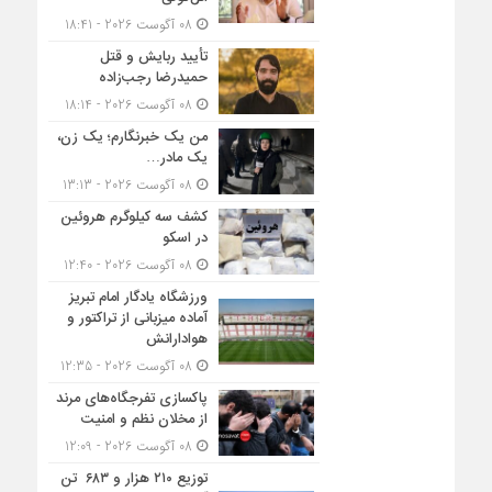
08 آگوست 2026 - 18:41
تأیید ربایش و قتل
حمیدرضا رجب‌زاده
08 آگوست 2026 - 18:14
من یک خبرنگارم؛ یک زن،
یک مادر…
08 آگوست 2026 - 13:13
کشف سه کیلوگرم هروئین
در اسکو
08 آگوست 2026 - 12:40
ورزشگاه یادگار امام تبریز
آماده میزبانی از تراکتور و
هوادارانش
08 آگوست 2026 - 12:35
پاکسازی تفرجگاه‌های مرند
از مخلان نظم و امنیت
08 آگوست 2026 - 12:09
توزیع ۲۱۰ هزار و ۶۸۳ تن