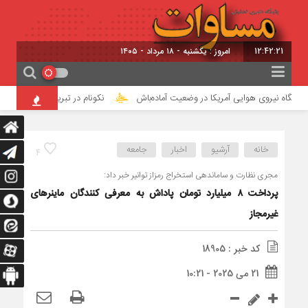
12:42:22
امروز : یکشنبه - ۱۸ مرداد - ۱۴۰۵
ایگاه نیروی هوایی آمریکا در وضعیت آماده‌باش
نکونام در تبریز/ تغییر دقیقه نود
خانه
آرشیو
اخبار
جامعه
4
مجری نظارت و ساماندهی استخراج رمزاز توانیر خبر داد:
پرداخت ۸ میلیارد تومان پاداش به معرفی کنندگان ماینرهای
غیرمجاز
کد خبر : 18905
21 می 2025 - 10:21