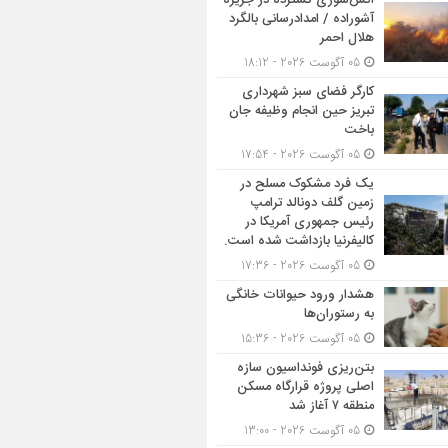
آتش‌سوزی گسترده در جزیره
آشوراده / امدادرسانی بالگرد
هلال احمر
05 آگوست 2026 - 18:12
کارگر فضای سبز شهرداری
تبریز حین انجام وظیفه جان
باخت
05 آگوست 2026 - 17:54
یک فرد مشکوک مسلح در
زمین گلف دونالد ترامپ
رئیس جمهوری آمریکا در
کالیفرنیا بازداشت شده است.
05 آگوست 2026 - 17:36
هشدار ورود حیوانات خانگی
به رستوران‌ها
05 آگوست 2026 - 15:36
بتن‌ریزی فونداسیون سازه
اصلی پروژه قرارگاه مسکن
منطقه ۷ آغاز شد
05 آگوست 2026 - 13:00