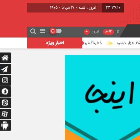
23:37:11
امروز : شنبه - ۱۷ مرداد - ۱۴۰۵
کل
8093
امروز
0
اخبار ویژه
خطرناک‌ترین مأموریت جنگ ۴۰ روزه به روایت معاون نیروی هوایی ارتش