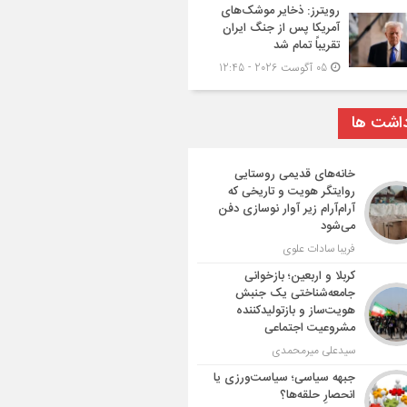
رویترز: ذخایر موشک‌های
آمریکا پس از جنگ ایران
تقریباً تمام شد
05 آگوست 2026 - 12:45
داشت ها
خانه‌های قدیمی روستایی
روایتگر هویت و تاریخی که
آرام‌آرام زیر آوار نوسازی دفن
می‌شود
فریبا سادات علوی
کربلا و اربعین؛ بازخوانی
جامعه‌شناختی یک جنبش
هویت‌ساز و بازتولیدکننده
مشروعیت اجتماعی
سیدعلی میرمحمدی
جبهه سیاسی؛ سیاست‌ورزی یا
انحصارِ حلقه‌ها؟