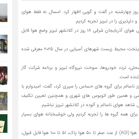
 چهارشنبه در گفت و گویی اظهار کرد: امسال نه فقط هوای
وی ادامه داد: در ۲۷ روز گذشته بر اساس گزارش پایش کیفی هوای آذربایجان شرقی ۱۸ روز در کلانشهر تبریز وضع هوا قابل
حسن زاده ادامه داد: امیدواریم در سالی که تبریز به عنوان پایتخت محیط زیست شهرهای آسیایی در سال ۲۰۲۵ معرفی شده
لی، تردد خودروها، سوخت نیروگاه تبریز و برنامه شرکت گاز
ننده است.
ا اشاره به وضعیت هوای تبریز در سال گذشته که ۴۴ روز ناسالم برای گروه های حساس را سپری کرد، گفت: امیدوارم با
کسی و همین طور اتوبوس های شهری و همچنین تعیین تکلیف
شاهد هوای ناسالم و آلوده در کلانشهر تبریز نباشیم.
رای همه گروه ها را تجربه کردیم ولی خوشبختانه هوای بسیار
بر اساس طبقه‌بندی پنج‌گانه انجام گرفته در شاخص کیفیت هوا (AQI) از عدد صفر تا ۵۰ هوا پاک، ۵۱ تا ۱۰۰ هوا قابل قبول،