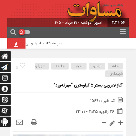
2:34:54
امروز : دوشنبه - ۱۹ مرداد - ۱۴۰۵
جریمه ۱۴۸ میلیارد ریالی قاچاقچیان شمش نقره در شبستر
خانه
آرشیو
اخبار
جامعه
شورا و
5
شهرداری
آغاز لایروبی بستر ۵ کیلومتری “مهرانه‌رود”
کد خبر : 15691
26 ژانویه 2025 - 23:01