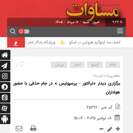
9:22:12
امروز : شنبه - ۱۷ مرداد - ۱۴۰۵
کشف سه کیلوگرم هروئین در اسکو
ورزشگاه یادگار امام تبریز آماده میزبانی ا
خانه
آرشیو
اخبار
ورزش
7
مظفری‌زاده خبر داد؛
برگزاری دیدار «تراکتور – پرسپولیس » در جام حذفی با حضور
هواداران
کد خبر : 25292
08 نوامبر 2025 - 15:07