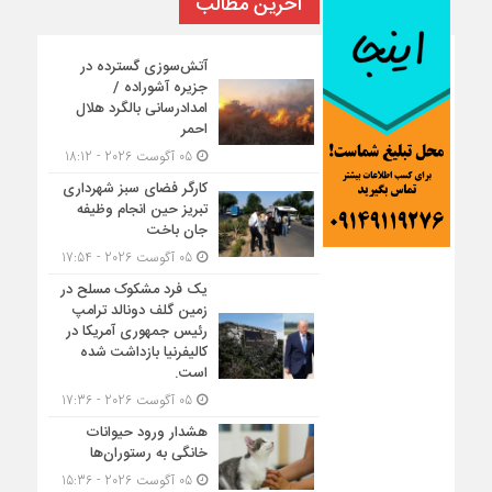
آخرین مطالب
آتش‌سوزی گسترده در
جزیره آشوراده /
امدادرسانی بالگرد هلال
احمر
05 آگوست 2026 - 18:12
کارگر فضای سبز شهرداری
تبریز حین انجام وظیفه
جان باخت
05 آگوست 2026 - 17:54
یک فرد مشکوک مسلح در
زمین گلف دونالد ترامپ
رئیس جمهوری آمریکا در
کالیفرنیا بازداشت شده
است.
05 آگوست 2026 - 17:36
هشدار ورود حیوانات
خانگی به رستوران‌ها
05 آگوست 2026 - 15:36