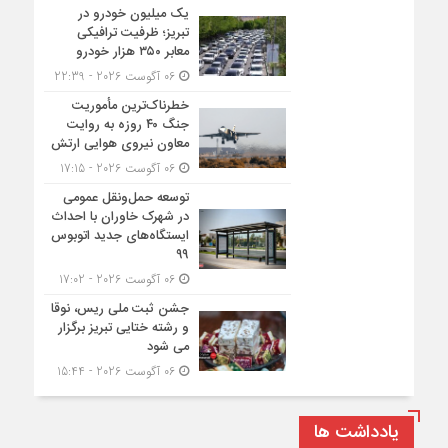
یک میلیون خودرو در
تبریز؛ ظرفیت ترافیکی
معابر ۳۵۰ هزار خودرو
06 آگوست 2026 - 22:39
خطرناک‌ترین مأموریت
جنگ ۴۰ روزه به روایت
معاون نیروی هوایی ارتش
06 آگوست 2026 - 17:15
توسعه حمل‌ونقل عمومی
در شهرک خاوران با احداث
ایستگاه‌های جدید اتوبوس
۹۹
06 آگوست 2026 - 17:02
جشن ثبت ملی ریس، نوقا
و رشته ختایی تبریز برگزار
می شود
06 آگوست 2026 - 15:44
یادداشت ها