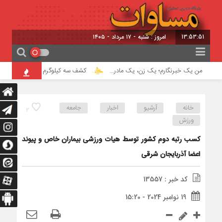
13:53:51
امروز : شنبه - ۱۷ مرداد - ۱۴۰۵
من یک خبرنگارم؛ یک زن، یک مادر…
کشف سه کیلوگرم هروئین در اسکو
خانه
آرشیو
اخبار
جامعه
2
ورزش
کسب رتبه دوم کشور توسط هیات ورزشی بیماران خاص و پیوند
اعضا آذربایجان شرقی
کد خبر : 13557
19 نوامبر 2024 - 15:20