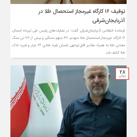
توقیف ۱۶ کارگاه غیرمجاز استحصال طلا در
آذربایجان‌‌شرقی
فرمانده انتظامی آذربایجان‌شرقی گفت: در عملیات‌های پلیس طی تیرماه امسال،
۱۶ کارگاه غیرمجاز استحصال طلا منهدم، ۳۲ متهم دستگیر و بیش از ۹۳ تن سنگ
معدنی طلا به همراه مقادیر قابل توجهی شمش نقره، طلای ۲۴ عیار و شیره خاک
طلا کشف شد.
28
جولای