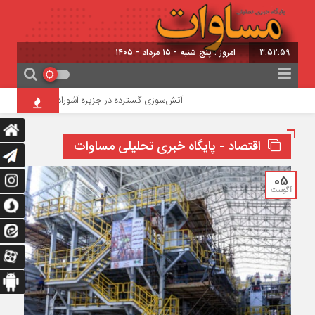
3:53:00
برابر با : 22 - صفر - 1448
آتش‌سوزی گسترده در جزیره آشوراده / امدادرسانی بالگرد هل
اقتصاد - پایگاه خبری تحلیلی مساوات
05
آگوست