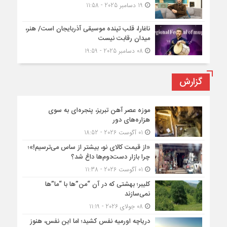
19 دسامبر 2025 - 11:58
ناغارا، قلب تپنده موسیقی آذربایجان است/ هنر،
میدان رقابت نیست
08 دسامبر 2025 - 19:59
گزارش
موزه عصر آهن تبریز، پنجره‌ای به سوی
هزاره‌های دور
01 آگوست 2026 - 18:52
«از قیمت کالای نو، بیشتر از ساس می‌ترسیم!»؛
چرا بازار دست‌دوم‌ها داغ شد؟
01 آگوست 2026 - 11:38
کلیبر؛ بهشتی که در آن “من”ها با “ما”ها
نمی‌سازند
08 جولای 2026 - 11:19
دریاچه اورمیه نفس کشید؛ اما این نفس، هنوز