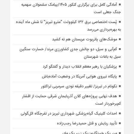
آمادگی کامل برای برگزاری کنکور ۱۴۰۵/پیامک مشمولان سهمیه
جنگ جعلی است
پُست اختصاصی برق ۱۳۲ کیلوولت “مترو تبریز” تا شش ماه آینده
به بهره‌برداری می‌رسد
موشک‌های پاتریوت عربستان هم ته‌ کشید
کم‌آبی و سیل، دو چالش جدی کشاورزی مرند/ خسارت سنگین
سیل به باغات شهرستان
پزشکیان با رهبر معظم انقلاب دیدار و گفتگو کرد
پایگاه نیروی هوایی آمریکا در وضعیت آماده‌باش
نکونام در تبریز/ تغییر دقیقه نودی سرمربی تراکتور
هدف نهایی پروژه‌های کلان آذربایجان شرقی حمایت از اقشار
کم‌برخوردار است
احداث کلینیک گیاه‌پزشکی شهرداری تبریز در تفرجگاه ائل‌گولی
تأیید ربایش و قتل حمیدرضا رجب‌زاده
من یک خبرنگارم؛ یک زن، یک مادر…