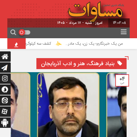
14:02:09
امروز : شنبه - ۱۷ مرداد - ۱۴۰۵
من یک خبرنگارم؛ یک زن، یک مادر…
کشف سه کیلوگرم هروئین در اسکو
بنیاد فرهنگ، هنر و ادب آذربایجان
04
می