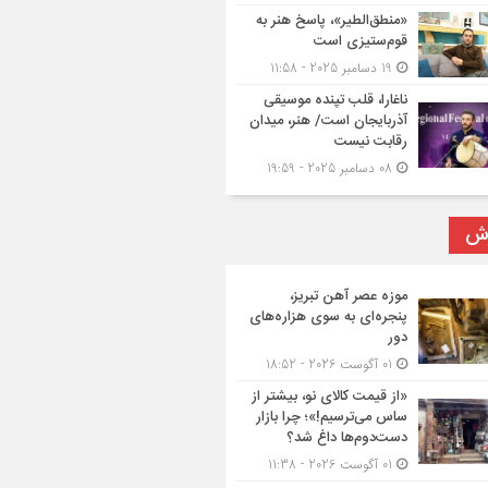
«منطق‌الطیر»، پاسخ هنر به
قوم‌ستیزی است
19 دسامبر 2025 - 11:58
ناغارا، قلب تپنده موسیقی
آذربایجان است/ هنر، میدان
رقابت نیست
08 دسامبر 2025 - 19:59
رش
موزه عصر آهن تبریز،
پنجره‌ای به سوی هزاره‌های
دور
01 آگوست 2026 - 18:52
«از قیمت کالای نو، بیشتر از
ساس می‌ترسیم!»؛ چرا بازار
دست‌دوم‌ها داغ شد؟
01 آگوست 2026 - 11:38