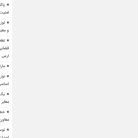
پاک
امنیت
و معبر
تعا
قضایی
ارس 
مار
اساسی 
یک 
معابر ۳۵۰ هزار خودرو
معاون
توس
احداث 