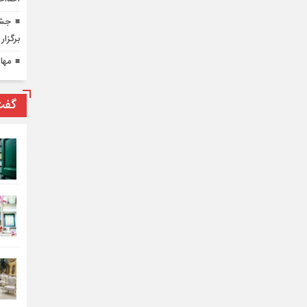
جشن
برگزار
مها
گفت