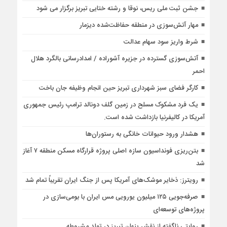
جشن ثبت ملی ریس، نوقا و رشته ختایی تبریز برگزار می شود
مهار آتش‌سوزی در منطقه حفاظت‌شده دیزمار
شرط واریز سود سهام عدالت
آتش‌سوزی گسترده در جزیره آشوراده / امدادرسانی بالگرد هلال
احمر
کارگر فضای سبز شهرداری تبریز حین انجام وظیفه جان باخت
یک فرد مشکوک مسلح در زمین گلف دونالد ترامپ رئیس جمهوری
آمریکا در کالیفرنیا بازداشت شده است.
هشدار ورود حیوانات خانگی به رستوران‌ها
بتن‌ریزی فونداسیون سازه اصلی پروژه قرارگاه مسکن منطقه ۷ آغاز
شد
رویترز: ذخایر موشک‌های آمریکا پس از جنگ ایران تقریباً تمام شد
صرفه‌جویی ۱۲۵ میلیون یورویی مس ایران با بومی‌سازی در
پروژه‌های توسعه‌ای
روایتی ناگفته از نقش پنهان تبریز در تولد مشروطه