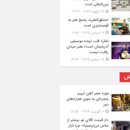
بین‌المللی است
26 ژانویه 2026 - 22:21
«منطق‌الطیر»، پاسخ هنر به
قوم‌ستیزی است
19 دسامبر 2025 - 11:58
ناغارا، قلب تپنده موسیقی
آذربایجان است/ هنر، میدان
رقابت نیست
08 دسامبر 2025 - 19:59
رش
موزه عصر آهن تبریز،
پنجره‌ای به سوی هزاره‌های
دور
01 آگوست 2026 - 18:52
«از قیمت کالای نو، بیشتر از
ساس می‌ترسیم!»؛ چرا بازار