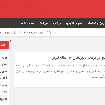
اریخ و فرهنگ
علم و فناوری
ورزش
تورکجه
تماس با ما
خطرناک‌ترین مأموریت جنگ ۴۰ روزه به روایت معاون نیروی هوایی ارتش
جدي
رمت دبیرستان ۱۱۰ ساله تبریز
معاون
» تبریز میزبان اعضای هیات مدیره «انجمن دانش آموختگان» و مدیران کل میراث
دارس آذربایجان شرقی بود که برای هم افزایی در مسیر تسریع در مرمت این مرکز
توس
آمده بودند.
احداث 
جشن
برگزار
مها