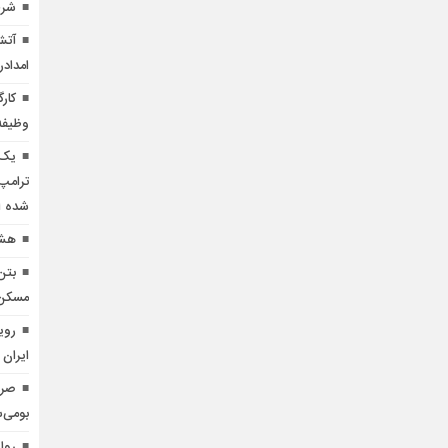
شرط
آتش
امدادر
کار
وظیفه
یک 
ترامپ 
شده 
هشد
بتن
مسکن منط
روی
ایران 
بومی‌س
روای