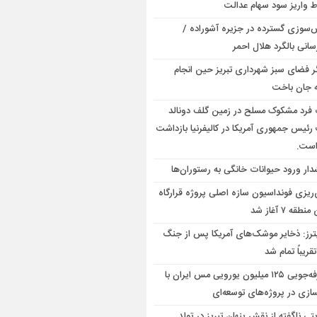
 واریز سود سهام عدالت
‌سوزی گسترده در جزیره آشوراده /
سانی بالگرد هلال احمر
گر فضای سبز شهرداری تبریز حین انجام
 جان باخت
فرد مشکوک مسلح در زمین گلف دونالد
رئیس جمهوری آمریکا در کالیفرنیا بازداشت
است.
ار ورود حیوانات خانگی به رستوران‌ها
‌ریزی فونداسیون سازه اصلی پروژه قرارگاه
قه ۷ آغاز شد
ترز: ذخایر موشک‌های آمریکا پس از جنگ
تقریباً تمام شد
صرفه‌جویی ۱۲۵ میلیون یورویی مس ایران با
ازی در پروژه‌های توسعه‌ای
تی ناگفته از نقش پنهان تبریز در تولد