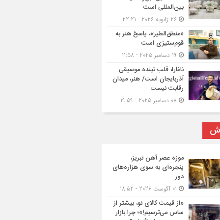
بین‌المللی است
26 ژانویه 2026 - 22:21
«منطق‌الطیر»، پاسخ هنر به
قوم‌ستیزی است
19 دسامبر 2025 - 11:58
ناغارا، قلب تپنده موسیقی
آذربایجان است/ هنر، میدان
رقابت نیست
08 دسامبر 2025 - 19:59
رش
موزه عصر آهن تبریز،
پنجره‌ای به سوی هزاره‌های
دور
01 آگوست 2026 - 18:52
«از قیمت کالای نو، بیشتر از
ساس می‌ترسیم!»؛ چرا بازار