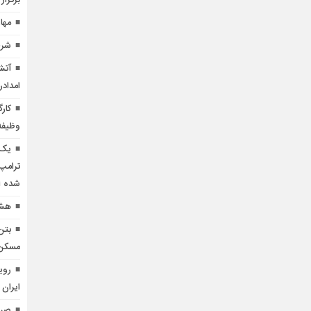
برگزار
مها
شرط
آتش
امدادر
کار
وظیفه
یک 
ترامپ 
شده 
هشد
بتن
مسکن منط
روی
ایران 