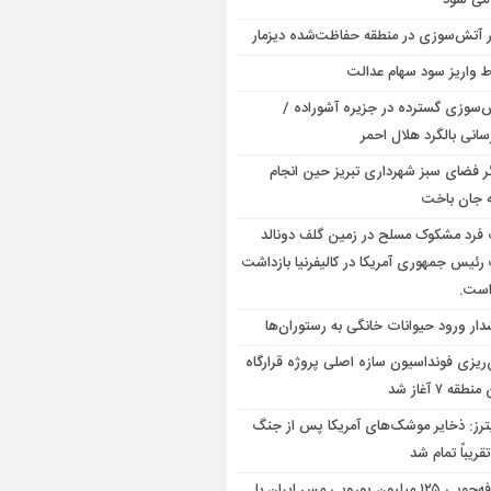
 می شود
ر آتش‌سوزی در منطقه حفاظت‌شده دیزمار
 واریز سود سهام عدالت
‌سوزی گسترده در جزیره آشوراده /
سانی بالگرد هلال احمر
گر فضای سبز شهرداری تبریز حین انجام
 جان باخت
فرد مشکوک مسلح در زمین گلف دونالد
رئیس جمهوری آمریکا در کالیفرنیا بازداشت
است.
ار ورود حیوانات خانگی به رستوران‌ها
‌ریزی فونداسیون سازه اصلی پروژه قرارگاه
قه ۷ آغاز شد
ترز: ذخایر موشک‌های آمریکا پس از جنگ
تقریباً تمام شد
صرفه‌جویی ۱۲۵ میلیون یورویی مس ایران با