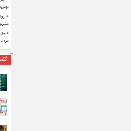
بومی‌س
روای
مشرو
مرداد 
گفت