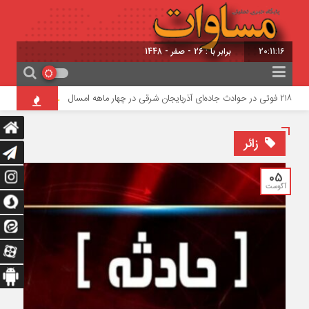
20:11:16
برابر با : 26 - صفر - 1448
۲۱۸ فوتی در حوادث جاده‌ای آذربایجان شرقی در چهار ماهه امسال
انتصاب شش ف
زائر
05
آگوست