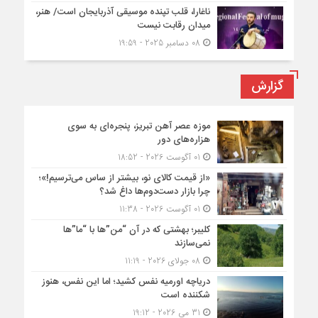
ناغارا، قلب تپنده موسیقی آذربایجان است/ هنر،
میدان رقابت نیست
08 دسامبر 2025 - 19:59
گزارش
موزه عصر آهن تبریز، پنجره‌ای به سوی
هزاره‌های دور
01 آگوست 2026 - 18:52
«از قیمت کالای نو، بیشتر از ساس می‌ترسیم!»؛
چرا بازار دست‌دوم‌ها داغ شد؟
01 آگوست 2026 - 11:38
کلیبر؛ بهشتی که در آن “من”ها با “ما”ها
نمی‌سازند
08 جولای 2026 - 11:19
دریاچه اورمیه نفس کشید؛ اما این نفس، هنوز
شکننده است
31 می 2026 - 19:12