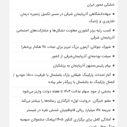
خشکی محور ایران
جهاددانشگاهی آذربایجان شرقی در مسیر تکمیل زنجیره درمان
ناباروری و ژنتیک
کسب رتبه برتر کشوری معاونت تشکل‌ها و مشارکت‌های اجتماعی
آذربایجان شرقی
شهرک جوانان؛ آزمون بزرگ تبریز برای نجات ۴۸ هکتار پرخطر!
سبقت بودجه‌ای آذربایجان‌شرقی از کشور
پیام رئیس‌جمهور آذربایجان به پزشکیان
آغاز احداث پارکینگ طبقاتی پارک باغشمال با ظرفیت ۱۵۰۰ خودرو /
اتصال پارکینگ به باغشمال با زیرگذر عابر پیاده
بخشی از سود سهام عدالت ۱۴۰۴ تا هفته دولت واریز می‌شود
عضو خبرگان: «روایت اول» اثرگذاری رسانه‌ها را بیشتر می‌کند
جریمه ۱۴۸ میلیارد ریالی قاچاقچیان شمش نقره در شبستر
آمادگی کامل برای برگزاری کنکور ۱۴۰۵/پیامک مشمولان سهمیه
جنگ جعلی است