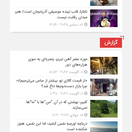
ناغارا، قلب تپنده موسیقی آذربایجان است/ هنر،
میدان رقابت نیست
08 دسامبر 2025 - 19:59
گزارش
موزه عصر آهن تبریز، پنجره‌ای به سوی
هزاره‌های دور
01 آگوست 2026 - 18:52
«از قیمت کالای نو، بیشتر از ساس می‌ترسیم!»؛
چرا بازار دست‌دوم‌ها داغ شد؟
01 آگوست 2026 - 11:38
کلیبر؛ بهشتی که در آن “من”ها با “ما”ها
نمی‌سازند
08 جولای 2026 - 11:19
دریاچه اورمیه نفس کشید؛ اما این نفس، هنوز
شکننده است